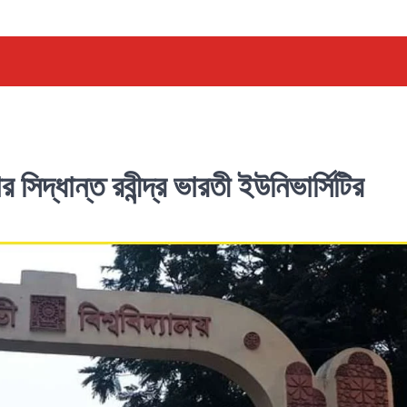
সিদ্ধান্ত রবীন্দ্র ভারতী ইউনিভার্সিটির