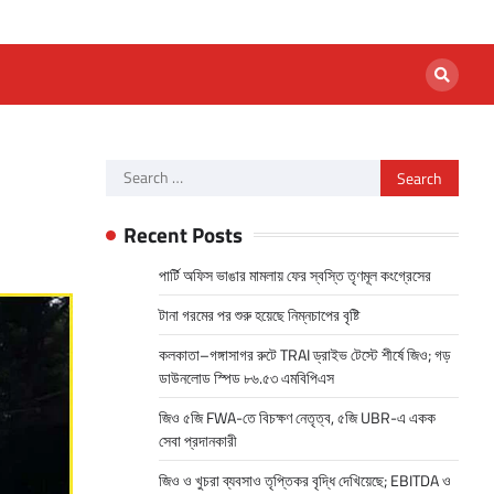
Search
for:
Recent Posts
পার্টি অফিস ভাঙার মামলায় ফের স্বস্তি তৃণমূল কংগ্রেসের
টানা গরমের পর শুরু হয়েছে নিম্নচাপের বৃষ্টি
কলকাতা–গঙ্গাসাগর রুটে TRAI ড্রাইভ টেস্টে শীর্ষে জিও; গড়
ডাউনলোড স্পিড ৮৬.৫৩ এমবিপিএস
জিও ৫জি FWA-তে বিচক্ষণ নেতৃত্ব, ৫জি UBR-এ একক
সেবা প্রদানকারী
জিও ও খুচরা ব্যবসাও তৃপ্তিকর বৃদ্ধি দেখিয়েছে; EBITDA ও