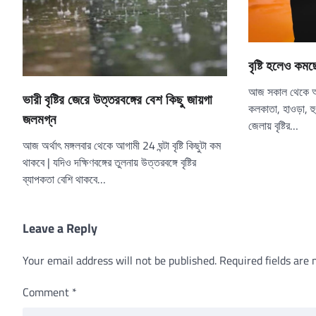
বৃষ্টি হলেও কমছ
আজ সকাল থেকে আকাশ
ভারী বৃষ্টির জেরে উত্তরবঙ্গের বেশ কিছু জায়গা
কলকাতা, হাওড়া, হ
জলমগ্ন
জেলায় বৃষ্টির…
আজ অর্থাৎ মঙ্গলবার থেকে আগামী 24 ঘন্টা বৃষ্টি কিছুটা কম
থাকবে | যদিও দক্ষিণবঙ্গের তুলনায় উত্তরবঙ্গে বৃষ্টির
ব্যাপকতা বেশি থাকবে…
Leave a Reply
Your email address will not be published.
Required fields are
Comment
*