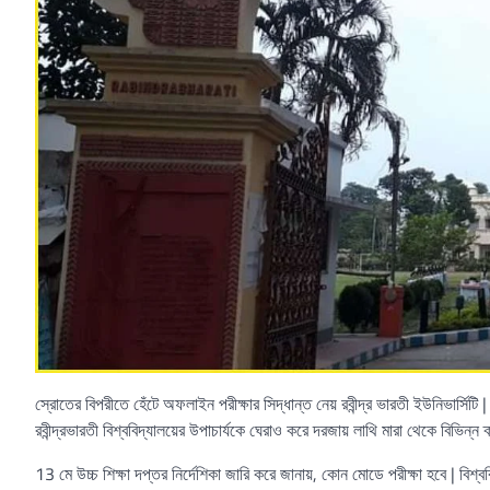
স্রোতের বিপরীতে হেঁটে অফলাইন পরীক্ষার সিদ্ধান্ত নেয় রবীন্দ্র ভারতী ইউনিভার্সিটি 
রবীন্দ্রভারতী বিশ্ববিদ্যালয়ের উপাচার্যকে ঘেরাও করে দরজায় লাথি মারা থেকে বিভিন্ন ক
13 মে উচ্চ শিক্ষা দপ্তর নির্দেশিকা জারি করে জানায়, কোন মোডে পরীক্ষা হবে | বিশ্ববিদ