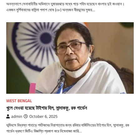
অনন্তনাগে সেনাবাহিনীর অভিযানে তুষাররঝড়ে মধ্যে পড়ে শহিদ হয়েছেন বাংলার দুই জওয়ান।
একজন মুর্শিদাবাদের বাসিন্দা পলাশ ঘোষ (৩৮) অন্যজন বীরভূমের সুজয়…
WEST BENGAL
খুলে দেওয়া হয়েছে টাইগার হিল, সান্দাকফু, রক গার্ডেন
admin
October 6, 2025
ভূমিধসে বিধ্বস্ত পাহাড়ে পর্যটকদের নিরাপত্তার জন্য রবিবার দার্জিলিংয়ের টাইগার হিল, সান্দাকফু, রক
গার্ডেন ভ্রমণে জিটিএ বিজ্ঞপ্তি প্রকাশ করে নিষেধাজ্ঞা জারি…