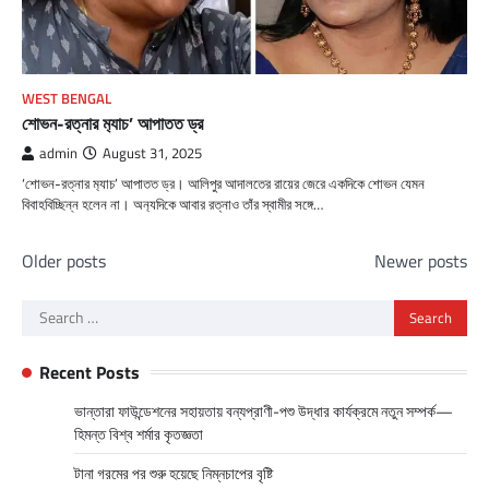
WEST BENGAL
শোভন-রত্নার ম‌্যাচ’ আপাতত ড্র
admin
August 31, 2025
‘শোভন-রত্নার ম‌্যাচ’ আপাতত ড্র। আলিপুর আদালতের রায়ের জেরে একদিকে শোভন যেমন
বিবাহবিচ্ছিন্ন হলেন না। অন‌্যদিকে আবার রত্নাও তাঁর স্বামীর সঙ্গে…
Posts
Older posts
Newer posts
navigation
Search
for:
Recent Posts
ভান্তারা ফাউন্ডেশনের সহায়তায় বন্যপ্রাণী-পশু উদ্ধার কার্যক্রমে নতুন সম্পর্ক—
হিমন্ত বিশ্ব শর্মার কৃতজ্ঞতা
টানা গরমের পর শুরু হয়েছে নিম্নচাপের বৃষ্টি