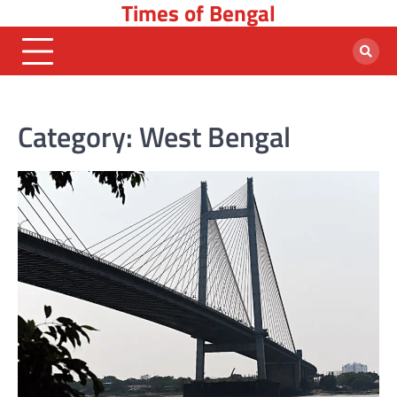
Times of Bengal
Skip
to
content
Category:
West Bengal