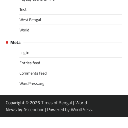
Test
West Bengal
World
Meta
Log in
Entries feed
Comments feed
WordPress.org
Copyright © 2026
Times of Bengal
| World
News by
Ascendoor
| Powered by
WordPress
.