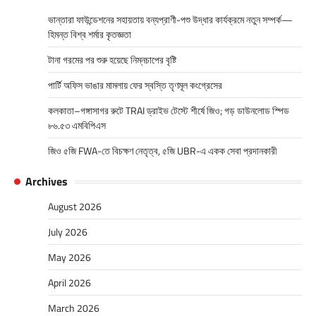
ভান্তারা ফাউন্ডেশনের সহায়তায় বন্যপ্রাণী-পশু উদ্ধার কার্যক্রমে নতুন সম্পর্ক—
হিমন্ত বিশ্ব শর্মার কৃতজ্ঞতা
টানা গরমের পর শুরু হয়েছে নিম্নচাপের বৃষ্টি
পার্টি অফিস ভাঙার মামলায় ফের স্বস্তি তৃণমূল কংগ্রেসের
কলকাতা–গঙ্গাসাগর রুটে TRAI ড্রাইভ টেস্টে শীর্ষে জিও; গড় ডাউনলোড স্পিড
৮৬.৫৩ এমবিপিএস
জিও ৫জি FWA-তে বিচক্ষণ নেতৃত্ব, ৫জি UBR-এ একক সেবা প্রদানকারী
Archives
August 2026
July 2026
May 2026
April 2026
March 2026