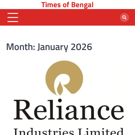
Times of Bengal
Skip
to
content
Month:
January 2026