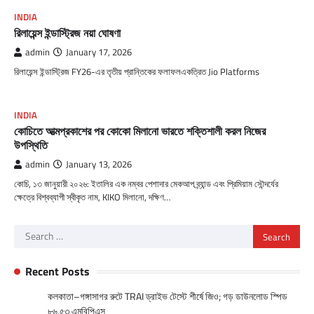
INDIA
রিলায়েন্স ইন্ডাস্ট্রিজ নয়া ঘোষণা
admin
January 17, 2026
রিলায়েন্স ইন্ডাস্ট্রিজ FY26-এর তৃতীয় প্রান্তিকের ফলাফলএকত্রিত Jio Platforms
INDIA
কোচিতে আত্মপ্রকাশের পর কোকো মিলানো ভারতে শক্তিশালী করল নিজের
উপস্থিতি
admin
January 13, 2026
কোচি, ১৩ জানুয়ারী ২০২৬: ইতালির এক নম্বর পেশাদার মেকআপ ব্র্যান্ড এবং প্রিমিয়াম সৌন্দর্যের
ক্ষেত্রে বিশ্বব্যাপী স্বীকৃত নাম, KIKO মিলানো, দক্ষিণ…
Search
for:
Recent Posts
কলকাতা–গঙ্গাসাগর রুটে TRAI ড্রাইভ টেস্টে শীর্ষে জিও; গড় ডাউনলোড স্পিড
৮৬.৫৩ এমবিপিএস