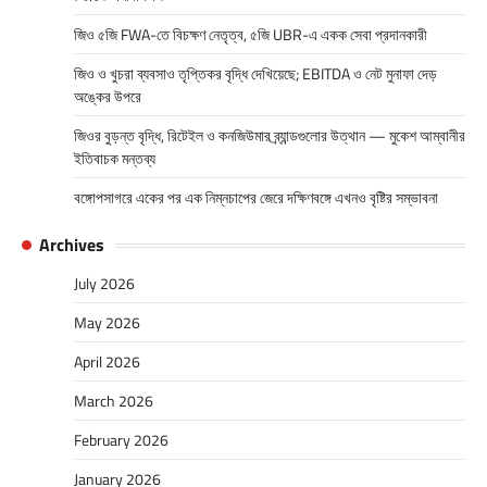
জিও ৫জি FWA-তে বিচক্ষণ নেতৃত্ব, ৫জি UBR-এ একক সেবা প্রদানকারী
জিও ও খুচরা ব্যবসাও তৃপ্তিকর বৃদ্ধি দেখিয়েছে; EBITDA ও নেট মুনাফা দেড়
অঙ্কের উপরে
জিওর বুড়ন্ত বৃদ্ধি, রিটেইল ও কনজিউমার ব্র্যান্ডগুলোর উত্থান — মুকেশ আম্বানীর
ইতিবাচক মন্তব্য
বঙ্গোপসাগরে একের পর এক নিম্নচাপের জেরে দক্ষিণবঙ্গে এখনও বৃষ্টির সম্ভাবনা
Archives
July 2026
May 2026
April 2026
March 2026
February 2026
January 2026