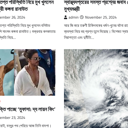
তপ্ত পরিস্থিতি নিয়ে মুখ খুললেন
স্বাস্থ্যদপ্তরের সমস্ত প্রশ্নের জবাব
ী কঙ্গনা রানাউত
মুখ্যমন্ত্রী
ember 26, 2024
admin
November 25, 2024
তপ্ত পরিস্থিতি নিয়ে মুখ খুললেন বলিউড
আর জি করে তরুণী চিকিৎসকের ধর্ষণ-খুনের ঘটনা রাজ্য
ি সাংসদ কঙ্গনা রানাউত। শুক্রবার কলকাতায়
ব্যবস্থা নিয়ে বহু প্রশ্ন তুলে দিয়েছে। বিশেষত স্বাস
্থিতি নিয়ে…
নিরাপত্তা এবং দুর্নীতি…
T
্তি পাচ্ছে ‘মুফাসা: দ্য লায়ন কিং’
ember 23, 2024
রাই, বন্ধুর পথ পেরিয়ে আজ তিনি বাদশা।