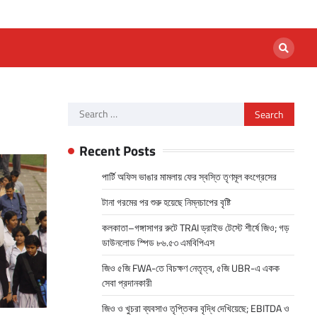
Search
for:
Recent Posts
পার্টি অফিস ভাঙার মামলায় ফের স্বস্তি তৃণমূল কংগ্রেসের
টানা গরমের পর শুরু হয়েছে নিম্নচাপের বৃষ্টি
কলকাতা–গঙ্গাসাগর রুটে TRAI ড্রাইভ টেস্টে শীর্ষে জিও; গড়
ডাউনলোড স্পিড ৮৬.৫৩ এমবিপিএস
জিও ৫জি FWA-তে বিচক্ষণ নেতৃত্ব, ৫জি UBR-এ একক
সেবা প্রদানকারী
জিও ও খুচরা ব্যবসাও তৃপ্তিকর বৃদ্ধি দেখিয়েছে; EBITDA ও