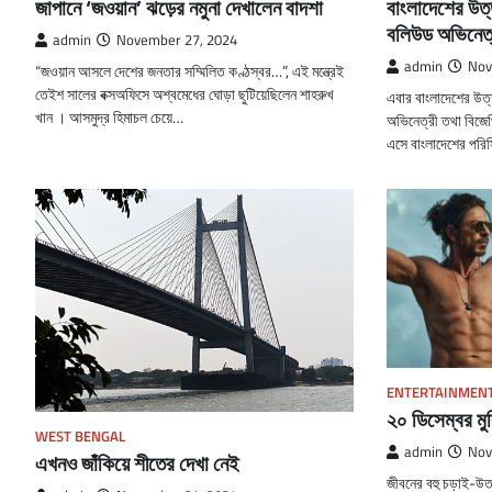
জাপানে ‘জওয়ান’ ঝড়ের নমুনা দেখালেন বাদশা
বাংলাদেশের উত্
বলিউড অভিনেত্র
admin
November 27, 2024
admin
Nov
“জওয়ান আসলে দেশের জনতার সম্মিলিত কণ্ঠস্বর…”, এই মন্ত্রেই
তেইশ সালের বক্সঅফিসে অশ্বমেধের ঘোড়া ছুটিয়েছিলেন শাহরুখ
এবার বাংলাদেশের উত্
খান । আসমুদ্র হিমাচল চেয়ে…
অভিনেত্রী তথা বিজেপ
এসে বাংলাদেশের পরিস
ENTERTAINMEN
২০ ডিসেম্বর মুক
WEST BENGAL
admin
Nov
এখনও জাঁকিয়ে শীতের দেখা নেই
জীবনের বহু চড়াই-উত