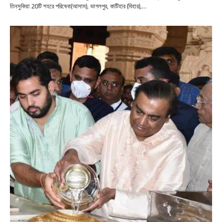
তিনসুকিয়া 20টি শহরে পরিষেবা(আসাম), ভাগলপুর, কাটিহার (বিহার),…