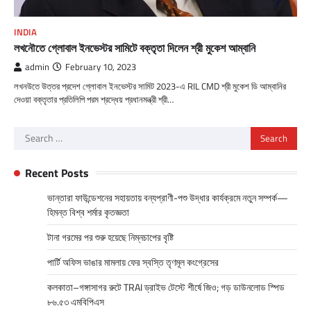
INDIA
লখনৌতে গ্লোবাল ইনভেস্টর সামিটে বক্তৃতা দিলেন শ্রী মুকেশ আম্বানি
admin
February 10, 2023
লখনউতে উত্তর প্রদেশ গ্লোবাল ইনভেস্টর সামিট 2023-এ RIL CMD শ্রী মুকেশ ডি আম্বানির
দেওয়া বক্তৃতার প্রতিলিপি পরম শ্রদ্ধেয় প্রধানমন্ত্রী শ্রী…
Search
for:
Recent Posts
ভান্তারা ফাউন্ডেশনের সহায়তায় বন্যপ্রাণী-পশু উদ্ধার কার্যক্রমে নতুন সম্পর্ক—
হিমন্ত বিশ্ব শর্মার কৃতজ্ঞতা
টানা গরমের পর শুরু হয়েছে নিম্নচাপের বৃষ্টি
পার্টি অফিস ভাঙার মামলায় ফের স্বস্তি তৃণমূল কংগ্রেসের
কলকাতা–গঙ্গাসাগর রুটে TRAI ড্রাইভ টেস্টে শীর্ষে জিও; গড় ডাউনলোড স্পিড
৮৬.৫৩ এমবিপিএস