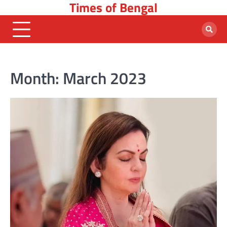
Times of Bengal
Skip
to
content
Month:
March 2023