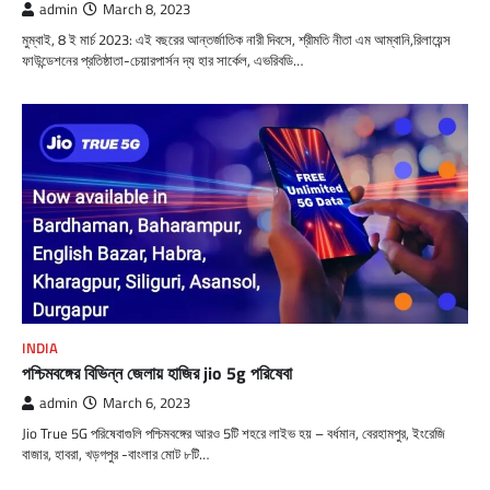
admin
March 8, 2023
মুম্বাই, 8 ই মার্চ 2023: এই বছরের আন্তর্জাতিক নারী দিবসে, শ্রীমতি নীতা এম আম্বানি,রিলায়েন্স
ফাউন্ডেশনের প্রতিষ্ঠাতা-চেয়ারপার্সন দ্য হার সার্কেল, এভরিবডি…
INDIA
পশ্চিমবঙ্গের বিভিন্ন জেলায় হাজির jio 5g পরিষেবা
admin
March 6, 2023
Jio True 5G পরিষেবাগুলি পশ্চিমবঙ্গের আরও 5টি শহরে লাইভ হয় – বর্ধমান, বেরহামপুর, ইংরেজি
বাজার, হাবরা, খড়গপুর -বাংলার মোট ৮টি…