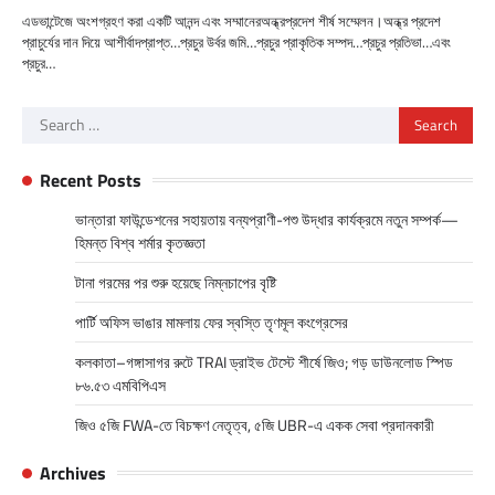
এডভান্টেজে অংশগ্রহণ করা একটি আনন্দ এবং সম্মানেরঅন্ধ্রপ্রদেশ শীর্ষ সম্মেলন।অন্ধ্র প্রদেশ
প্রাচুর্যের দান দিয়ে আশীর্বাদপ্রাপ্ত…প্রচুর উর্বর জমি…প্রচুর প্রাকৃতিক সম্পদ…প্রচুর প্রতিভা…এবং
প্রচুর…
Search
for:
Recent Posts
ভান্তারা ফাউন্ডেশনের সহায়তায় বন্যপ্রাণী-পশু উদ্ধার কার্যক্রমে নতুন সম্পর্ক—
হিমন্ত বিশ্ব শর্মার কৃতজ্ঞতা
টানা গরমের পর শুরু হয়েছে নিম্নচাপের বৃষ্টি
পার্টি অফিস ভাঙার মামলায় ফের স্বস্তি তৃণমূল কংগ্রেসের
কলকাতা–গঙ্গাসাগর রুটে TRAI ড্রাইভ টেস্টে শীর্ষে জিও; গড় ডাউনলোড স্পিড
৮৬.৫৩ এমবিপিএস
জিও ৫জি FWA-তে বিচক্ষণ নেতৃত্ব, ৫জি UBR-এ একক সেবা প্রদানকারী
Archives