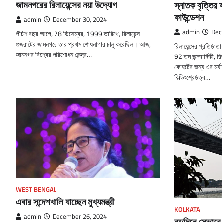
জামনগরের রিলায়েন্সের নয়া উদ্যোগ
স্নাতক বৃত্তির
ফাউন্ডেশন
admin
December 30, 2024
admin
Dec
পঁচিশ বছর আগে, 28 ডিসেম্বর, 1999 তারিখে, রিলায়েন্স
গুজরাটের জামনগরে তার প্রথম শোধনাগার চালু করেছিল। আজ,
রিলায়েন্সের প্রতিষ্ঠা
জামনগর বিশ্বের পরিশোধন কেন্দ্র…
92 তম জন্মবার্ষিকী,
কোহর্টের জন্য এর মর্য
বিল্ডিংশ্রেষ্ঠত্ব…
WEST BENGAL
এবার সন্দেশখালি যাচ্ছেন মুখ্যমন্ত্রী
KOLKATA
admin
December 26, 2024
বড়দিনে সেভাব