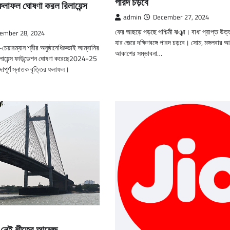
পারদ চড়বে
 ফলাফল ঘোষণা করল রিলায়েন্স
admin
December 27, 2024
ফের আছড়ে পড়ছে পশ্চিমী ঝঞ্ঝা। বাধা প্রাপ্ত উত্
ember 28, 2024
যার জেরে দক্ষিণবঙ্গে পারদ চড়বে। সোম, মঙ্গলবার 
তা-চেয়ারম্যান শ্রীর অনুষ্ঠানেধিরুভাই আম্বানির
আকাশের সম্ভাবনা…
 রিলায়েন্স ফাউন্ডেশন ঘোষণা করেছে2024-25
াদাপূর্ণ স্নাতক বৃত্তির ফলাফল।
ে নেই শীতের আমেজ