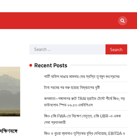
Search
for:
Recent Posts
পার্টি অফিস ভাঙার মামলায় ফের স্বস্তি তৃণমূল কংগ্রেসের
টানা গরমের পর শুরু হয়েছে নিম্নচাপের বৃষ্টি
কলকাতা–গঙ্গাসাগর রুটে TRAI ড্রাইভ টেস্টে শীর্ষে জিও; গড়
ডাউনলোড স্পিড ৮৬.৫৩ এমবিপিএস
জিও ৫জি FWA-তে বিচক্ষণ নেতৃত্ব, ৫জি UBR-এ একক
সেবা প্রদানকারী
ক্ষিণবঙ্গে
জিও ও খুচরা ব্যবসাও তৃপ্তিকর বৃদ্ধি দেখিয়েছে; EBITDA ও