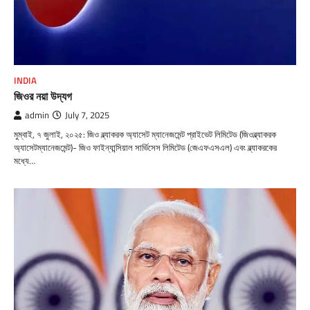
INDIA
জিওর নয়া উদ্যগ
admin
July 7, 2025
মুম্বাই, ৭ জুলাই, ২০২৫: জিও ব্ল্যাকরক অ্যাসেট ম্যানেজমেন্ট প্রাইভেট লিমিটেড (জিওব্ল্যাকরক
অ্যাসেটম্যানেজমেন্ট)- জিও ফাইন্যান্সিয়াল সার্ভিসেস লিমিটেড (জেএফএসএল) এবং ব্ল্যাকরকের
মধ্যে…