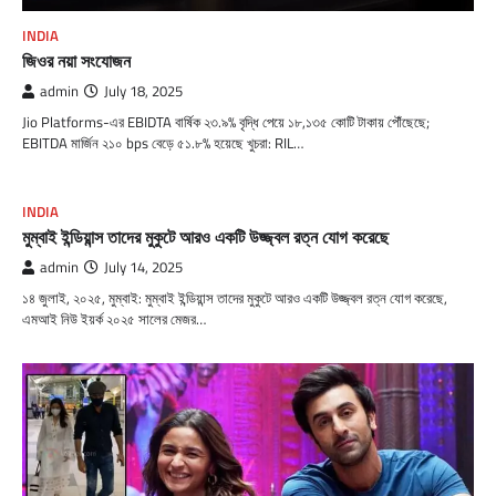
INDIA
জিওর নয়া সংযোজন
admin
July 18, 2025
Jio Platforms-এর EBIDTA বার্ষিক ২৩.৯% বৃদ্ধি পেয়ে ১৮,১৩৫ কোটি টাকায় পৌঁছেছে;
EBITDA মার্জিন ২১০ bps বেড়ে ৫১.৮% হয়েছে খুচরা: RIL…
INDIA
মুম্বাই ইন্ডিয়ান্স তাদের মুকুটে আরও একটি উজ্জ্বল রত্ন যোগ করেছে
admin
July 14, 2025
১৪ জুলাই, ২০২৫, মুম্বাই: মুম্বাই ইন্ডিয়ান্স তাদের মুকুটে আরও একটি উজ্জ্বল রত্ন যোগ করেছে,
এমআই নিউ ইয়র্ক ২০২৫ সালের মেজর…