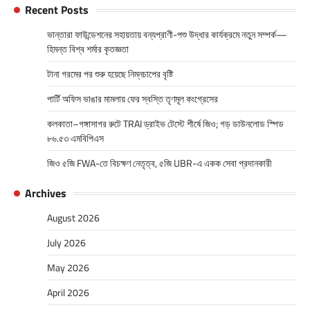
Recent Posts
ভান্তারা ফাউন্ডেশনের সহায়তায় বন্যপ্রাণী-পশু উদ্ধার কার্যক্রমে নতুন সম্পর্ক—
হিমন্ত বিশ্ব শর্মার কৃতজ্ঞতা
টানা গরমের পর শুরু হয়েছে নিম্নচাপের বৃষ্টি
পার্টি অফিস ভাঙার মামলায় ফের স্বস্তি তৃণমূল কংগ্রেসের
কলকাতা–গঙ্গাসাগর রুটে TRAI ড্রাইভ টেস্টে শীর্ষে জিও; গড় ডাউনলোড স্পিড
৮৬.৫৩ এমবিপিএস
জিও ৫জি FWA-তে বিচক্ষণ নেতৃত্ব, ৫জি UBR-এ একক সেবা প্রদানকারী
Archives
August 2026
July 2026
May 2026
April 2026