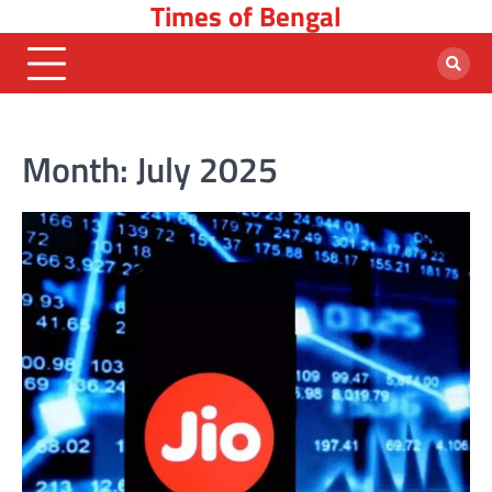
Times of Bengal
Skip
to
content
Month:
July 2025