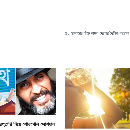
৪০ হাজারের নীচে নামল দেশের দৈনিক করোনা
গ্রেপ্তারি নিয়ে শোরগোল সোশ্যাল