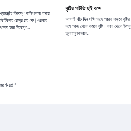
বৃষ্টির ঘাটতি দুই বঙ্গে
খ্যমন্ত্রীর বিরুদ্ধে গালিগালাজ করায়
আগামী পাঁচ দিন দক্ষিণবঙ্গে আরও বাড়বে বৃষ্টির
উটিউবার রোদ্দুর রায় কে | এরপরে
বঙ্গে আজ থেকে কমবে বৃষ্টি। কাল থেকে উপক
ানায় তার বিরুদ্ধে…
তুলনামূলকভাবে…
 marked
*