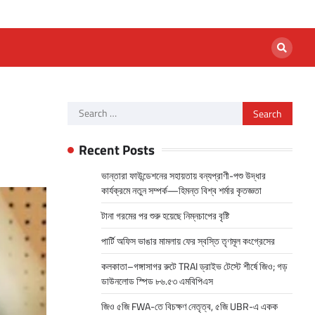
Search
for:
Recent Posts
ভান্তারা ফাউন্ডেশনের সহায়তায় বন্যপ্রাণী-পশু উদ্ধার
কার্যক্রমে নতুন সম্পর্ক—হিমন্ত বিশ্ব শর্মার কৃতজ্ঞতা
টানা গরমের পর শুরু হয়েছে নিম্নচাপের বৃষ্টি
পার্টি অফিস ভাঙার মামলায় ফের স্বস্তি তৃণমূল কংগ্রেসের
কলকাতা–গঙ্গাসাগর রুটে TRAI ড্রাইভ টেস্টে শীর্ষে জিও; গড়
ডাউনলোড স্পিড ৮৬.৫৩ এমবিপিএস
জিও ৫জি FWA-তে বিচক্ষণ নেতৃত্ব, ৫জি UBR-এ একক