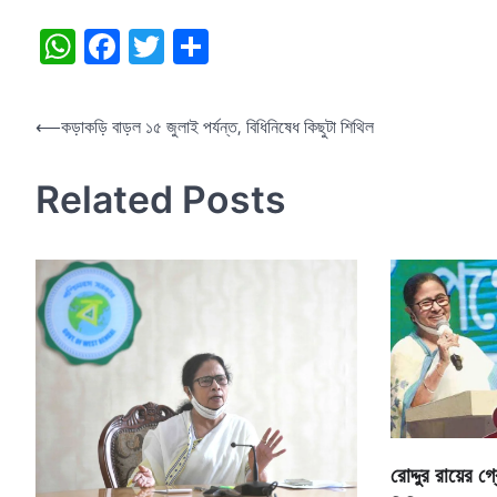
WhatsApp
Facebook
Twitter
Share
Post
⟵
কড়াকড়ি বাড়ল ১৫ জুলাই পর্যন্ত, বিধিনিষেধ কিছুটা শিথিল
navigation
Related Posts
রোদ্দুর রায়ের 