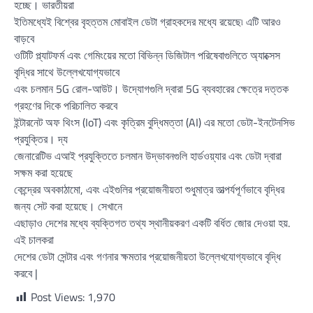
হচ্ছে। ভারতীয়রা
ইতিমধ্যেই বিশ্বের বৃহত্তম মোবাইল ডেটা গ্রাহকদের মধ্যে রয়েছে৷ এটি আরও
বাড়বে
ওটিটি প্ল্যাটফর্ম এবং গেমিংয়ের মতো বিভিন্ন ডিজিটাল পরিষেবাগুলিতে অ্যাক্সেস
বৃদ্ধির সাথে উল্লেখযোগ্যভাবে
এবং চলমান 5G রোল-আউট। উদ্যোগগুলি দ্বারা 5G ব্যবহারের ক্ষেত্রে দত্তক
গ্রহণের দিকে পরিচালিত করবে
ইন্টারনেট অফ থিংস (IoT) এবং কৃত্রিম বুদ্ধিমত্তা (AI) এর মতো ডেটা-ইনটেনসিভ
প্রযুক্তির। দ্য
জেনারেটিভ এআই প্রযুক্তিতে চলমান উদ্ভাবনগুলি হার্ডওয়্যার এবং ডেটা দ্বারা
সক্ষম করা হয়েছে
কেন্দ্রের অবকাঠামো, এবং এইগুলির প্রয়োজনীয়তা শুধুমাত্র তাত্পর্যপূর্ণভাবে বৃদ্ধির
জন্য সেট করা হয়েছে। সেখানে
এছাড়াও দেশের মধ্যে ব্যক্তিগত তথ্য স্থানীয়করণ একটি বর্ধিত জোর দেওয়া হয়.
এই চালকরা
দেশের ডেটা সেন্টার এবং গণনার ক্ষমতার প্রয়োজনীয়তা উল্লেখযোগ্যভাবে বৃদ্ধি
করবে |
Post Views:
1,970