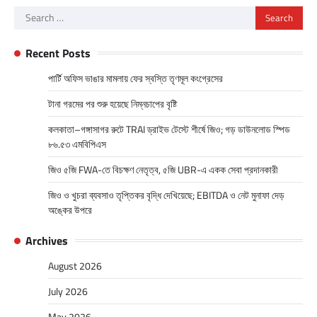
Search
for:
Recent Posts
পার্টি অফিস ভাঙার মামলায় ফের স্বস্তি তৃণমূল কংগ্রেসের
টানা গরমের পর শুরু হয়েছে নিম্নচাপের বৃষ্টি
কলকাতা–গঙ্গাসাগর রুটে TRAI ড্রাইভ টেস্টে শীর্ষে জিও; গড় ডাউনলোড স্পিড
৮৬.৫৩ এমবিপিএস
জিও ৫জি FWA-তে বিচক্ষণ নেতৃত্ব, ৫জি UBR-এ একক সেবা প্রদানকারী
জিও ও খুচরা ব্যবসাও তৃপ্তিকর বৃদ্ধি দেখিয়েছে; EBITDA ও নেট মুনাফা দেড়
অঙ্কের উপরে
Archives
August 2026
July 2026
May 2026