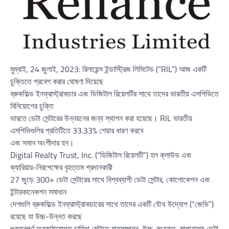
মুম্বাই, 24 জুলাই, 2023: রিলায়েন্স ইন্ডাস্ট্রিজ লিমিটেড (“RIL”) আজ একটি
চুক্তিতে প্রবেশ করার ঘোষণা দিয়েছে
ব্রুকফিল্ড ইনফ্রাস্ট্রাকচার এবং ডিজিটাল রিয়েলটির সাথে তাদের ভারতীয় এসপিভিতে
বিনিয়োগের চুক্তি
ভারতে ডেটা সেন্টারের উন্নয়নের জন্য স্থাপন করা হয়েছে। RIL ভারতীয়
এসপিভিগুলির প্রতিটিতে 33.33% শেয়ার ধারণ করবে
এবং সমান অংশীদার হন।
Digital Realty Trust, Inc. (“ডিজিটাল রিয়েলটি”) হল ক্লাউড এবং
ক্যারিয়ার-নিরপেক্ষের বৃহত্তম প্রদানকারী
27 জুড়ে 300+ ডেটা সেন্টারের সাথে বিশ্বব্যাপী ডেটা সেন্টার, কোলোকেশন এবং
ইন্টারকানেকশন সমাধান
দেশগুলি ব্রুকফিল্ড ইনফ্রাস্ট্রাকচারের সাথে তাদের একটি যৌথ উদ্যোগ (“জেভি”)
রয়েছে যা উচ্চ-উন্নত করছে
গুরুত্বপূর্ণ অবকাঠামোগত চাহিদা মেটাতে মানসম্পন্ন, উচ্চ-সংযুক্ত, মাপযোগ্য ডেটা