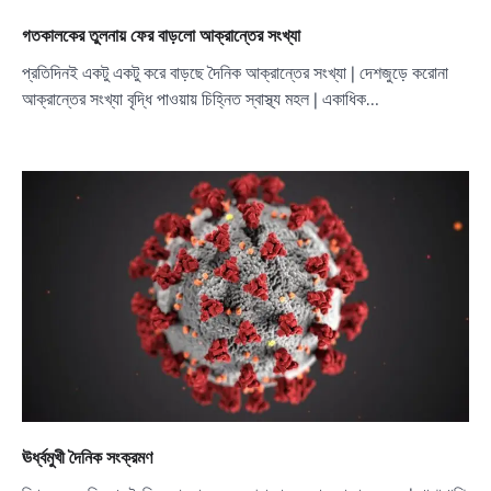
গতকালকের তুলনায় ফের বাড়লো আক্রান্তের সংখ্যা
প্রতিদিনই একটু একটু করে বাড়ছে দৈনিক আক্রান্তের সংখ্যা | দেশজুড়ে করোনা
আক্রান্তের সংখ্যা বৃদ্ধি পাওয়ায় চিহ্নিত স্বাস্থ্য মহল | একাধিক…
ঊর্ধ্বমুখী দৈনিক সংক্রমণ