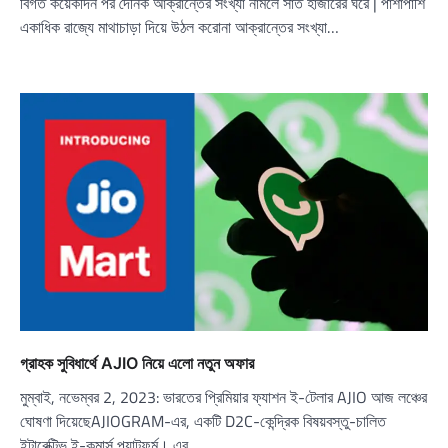
বিগত কয়েকদিন পর দৈনিক আক্রান্তের সংখ্যা নামলে সাত হাজারের ঘরে | পাশাপাশি
একাধিক রাজ্যে মাথাচাড়া দিয়ে উঠল করোনা আক্রান্তের সংখ্যা…
গ্রাহক সুবিধার্থে AJIO নিয়ে এলো নতুন অফার
মুম্বাই, নভেম্বর 2, 2023: ভারতের প্রিমিয়ার ফ্যাশন ই-টেলার AJIO আজ লঞ্চের
ঘোষণা দিয়েছেAJIOGRAM-এর, একটি D2C-কেন্দ্রিক বিষয়বস্তু-চালিত
ইন্টারেক্টিভ ই-কমার্স প্ল্যাটফর্ম। এর…