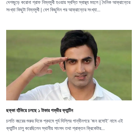
দেশজুড়ে করোনা গ্রাফ নিম্নমুখী হওয়ায় স্বস্তি স্বাস্থ্য মহলে | দৈনিক আক্রান্তের
সংখ্যা কিছুটা নিম্নমুখী | বেশ কিছুদিন পর আক্রান্তের সংখ্যা…
ছক্কা হাঁকিয়ে চলছে ১ টাকার গম্ভীর ক্যান্টিন
চলতি বছরের শুরুর দিকে প্রথমে পূর্ব দিল্লির গান্ধীনগরে ‘জন রসোই’ নামে এই
ক্যান্টিন চালু করেছিলেন স্থানীয় সাংসদ তথা প্রাক্তন ক্রিকেটার…