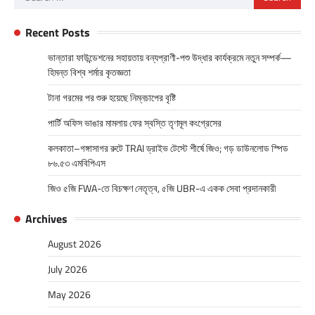
for:
Recent Posts
ভান্তারা ফাউন্ডেশনের সহায়তায় বন্যপ্রাণী-পশু উদ্ধার কার্যক্রমে নতুন সম্পর্ক—
হিমন্ত বিশ্ব শর্মার কৃতজ্ঞতা
টানা গরমের পর শুরু হয়েছে নিম্নচাপের বৃষ্টি
পার্টি অফিস ভাঙার মামলায় ফের স্বস্তি তৃণমূল কংগ্রেসের
কলকাতা–গঙ্গাসাগর রুটে TRAI ড্রাইভ টেস্টে শীর্ষে জিও; গড় ডাউনলোড স্পিড
৮৬.৫৩ এমবিপিএস
জিও ৫জি FWA-তে বিচক্ষণ নেতৃত্ব, ৫জি UBR-এ একক সেবা প্রদানকারী
Archives
August 2026
July 2026
May 2026