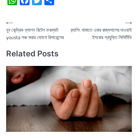
WhatsApp
Facebook
Twitter
Share
Post
⟵
⟶
যুব কেন্দ্রিক ফ্যাশন রিটেল ফরম্যাট
র‍্যাগিং থামাতে এবার রাজ্যপালের দাওয়াই
navigation
yousta লঞ্চ করার ঘোষণা রিলায়েন্সের
ইসরোর প্রযুক্তি সিসিটিভি
Related Posts