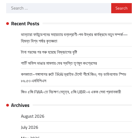
Search
for:
Recent Posts
ভান্তারা ফাউন্ডেশনের সহায়তায় বন্যপ্রাণী-পশু উদ্ধার কার্যক্রমে নতুন সম্পর্ক—
হিমন্ত বিশ্ব শর্মার কৃতজ্ঞতা
টানা গরমের পর শুরু হয়েছে নিম্নচাপের বৃষ্টি
পার্টি অফিস ভাঙার মামলায় ফের স্বস্তি তৃণমূল কংগ্রেসের
কলকাতা–গঙ্গাসাগর রুটে TRAI ড্রাইভ টেস্টে শীর্ষে জিও; গড় ডাউনলোড স্পিড
৮৬.৫৩ এমবিপিএস
জিও ৫জি FWA-তে বিচক্ষণ নেতৃত্ব, ৫জি UBR-এ একক সেবা প্রদানকারী
Archives
August 2026
July 2026