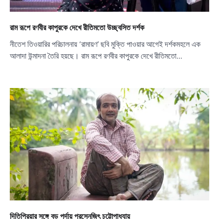
রাম রূপে রণবীর কাপুরকে দেখে রীতিমতো উচ্ছ্বসিত দর্শক
নীতেশ তিওয়ারির পরিচালনায় ‘রামায়ণ’ ছবি মুক্তি পাওয়ার আগেই দর্শকমহলে এক
আলাদা উন্মাদনা তৈরি হয়ছে। রাম রূপে রণবীর কাপুরকে দেখে রীতিমতো…
দিতিপ্রিয়ার সঙ্গে বড় পর্দায় প্রসেনজিৎ চট্টোপাধ্যায়