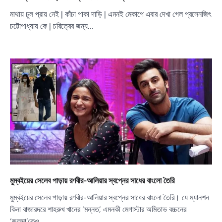
মাথায় চুল প্রায় নেই | কাঁচা পাকা দাড়ি | এমনই মেকাপে এবার দেখা গেল প্রসেনজিৎ
চট্টোপাধ্যায় কে | চরিত্রের জন্য…
মুম্বইয়ের সেলেব পাড়ায় রণবীর-আলিয়ার স্বপ্নের সাধের বাংলো তৈরি
মুম্বইয়ের সেলেব পাড়ায় রণবীর-আলিয়ার স্বপ্নের সাধের বাংলো তৈরি। যে ম্যানশন
কিনা বাজারদরে শাহরুখ খানের ‘মন্নত’, এমনকী মেগাস্টার অমিতাভ বচ্চনের
‘জলসা’কেও…