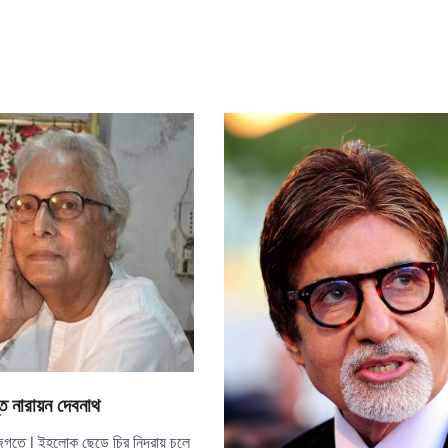
তি নারায়ন দেবনাথ
 জগতে | ইহলোক ছেড়ে চির নিদ্রায় চলে