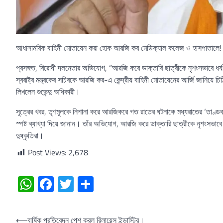
আধাসামরিক বাহিনী মোতায়েন করা হোক আরজি কর মেডিক্যাল কলেজ ও হাসপাতালে! এবার কে
প্রসঙ্গত, বিরোধী দলনেতার অভিযোগ, “আরজি করে ডাক্তারি ছাত্রীকে নৃশংসভাবে ধর্ষণ 
স্বরাষ্ট্র মন্ত্রকের সচিবকে আরজি কর-এ কেন্দ্রীয় বাহিনী মোতায়েনের আর্জি জানিয়ে চ
লিখলেন শুভেন্দু অধিকারী।
সূত্রের খবর, তৃণমূলকে নিশানা করে আরজিকরে গত রাতের ঘটনাকে মধ্যরাতের ‘তাণ্ডব’
স্পষ্ট ব্যাখ্যা দিয়ে জানান। তাঁর অভিযোগ, আরজি করে ডাক্তারি ছাত্রীকে নৃশংসভাবে
দুষ্কৃতিরা।
Post Views:
2,678
WhatsApp
Facebook
Twitter
Share
Post
⟵
বার্ষিক প্রতিবেদন পেশ করল রিলায়েন্স ইন্ডাস্ট্রি।