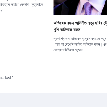
হিত্যিক নারায়ণ দেবনাথ | মৃত্যুকালে
 97…
অভিষেক বচ্চন অভিনীত নতুন ছবির ট্
খুশি অমিতাভ বচ্চন
প্রকাশ্যে এল অভিষেক বন্দ্যোপাধ্যায়ের নতুন 
| আর তা দেখে উৎসাহিত অমিতাভ বচ্চন | এর
সোশ্যাল মিডিয়ায় ছেলের…
 marked
*