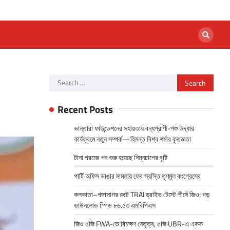
Search
for:
Recent Posts
ভান্তারা ফাউন্ডেশনের সহায়তায় বন্যপ্রাণী-পশু উদ্ধার
কার্যক্রমে নতুন সম্পর্ক—হিমন্ত বিশ্ব শর্মার কৃতজ্ঞতা
টানা গরমের পর শুরু হয়েছে নিম্নচাপের বৃষ্টি
পার্টি অফিস ভাঙার মামলায় ফের স্বস্তি তৃণমূল কংগ্রেসের
কলকাতা–গঙ্গাসাগর রুটে TRAI ড্রাইভ টেস্টে শীর্ষে জিও; গড়
ডাউনলোড স্পিড ৮৬.৫৩ এমবিপিএস
জিও ৫জি FWA-তে বিচক্ষণ নেতৃত্ব, ৫জি UBR-এ একক