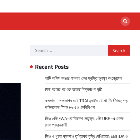
Search
for:
Recent Posts
পার্টি অফিস ভাঙার মামলায় ফের স্বস্তি তৃণমূল কংগ্রেসের
টানা গরমের পর শুরু হয়েছে নিম্নচাপের বৃষ্টি
কলকাতা–গঙ্গাসাগর রুটে TRAI ড্রাইভ টেস্টে শীর্ষে জিও; গড়
ডাউনলোড স্পিড ৮৬.৫৩ এমবিপিএস
জিও ৫জি FWA-তে বিচক্ষণ নেতৃত্ব, ৫জি UBR-এ একক
সেবা প্রদানকারী
জিও ও খুচরা ব্যবসাও তৃপ্তিকর বৃদ্ধি দেখিয়েছে; EBITDA ও