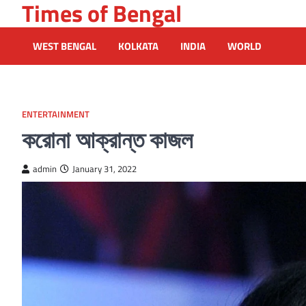
Times of Bengal
Skip
to
content
WEST BENGAL
KOLKATA
INDIA
WORLD
ENTERTAINMENT
করোনা আক্রান্ত কাজল
admin
January 31, 2022