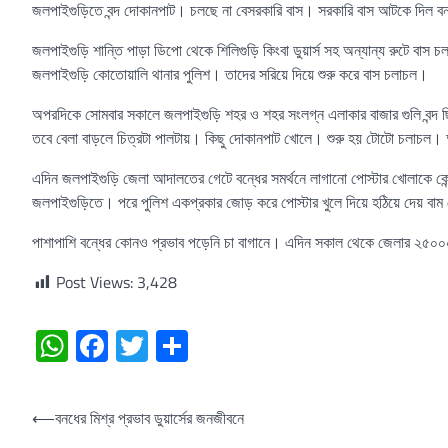
জলপাইগুড়িতে বন্দ দোকানপাট। চলছে না বেসরকারি বাস। সরকারি বাস আটকে দিল ব
জলপাইগুড়ি শান্তি পাড়া ডিপো থেকে শিলিগুড়ি কিংবা ডুয়ার্স সহ অন্যান্য রুটে ব
জলপাইগুড়ি কোতোয়ালি থানার পুলিশ। তাদের সরিয়ে দিয়ে শুরু করে বাস চলাচল।
অপরদিকে সোমবার সকালে জলপাইগুড়ি শহর ও শহর সংলগ্ন এলাকার বাজার গুলি বন্দ
তবে বেলা বাড়লে চিত্রটা পালটায়। কিছু দোকানপাট খোলে। শুরু হয় টোটো চলাচল। অফ
এদিন জলপাইগুড়ি জেলা আদালতের গেটে বন্ধের সমর্থনে লাগানো পোস্টার খোলাকে কেন্দ
জলপাইগুড়িতে। পরে পুলিশ একপ্রকার জোড় করে পোস্টার খুলে দিয়ে হঠিয়ে দেয় বাম 
পাশাপাশি বন্ধের কোনও প্রভাব পড়েনি চা বাগানে। এদিন সকাল থেকে জেলার ২৫০০০ ক্
Post Views:
3,428
WhatsApp
Facebook
Twitter
Share
Post
⟵
বনধের মিশ্র প্রভাব ডুয়ার্সের জনজীবনে