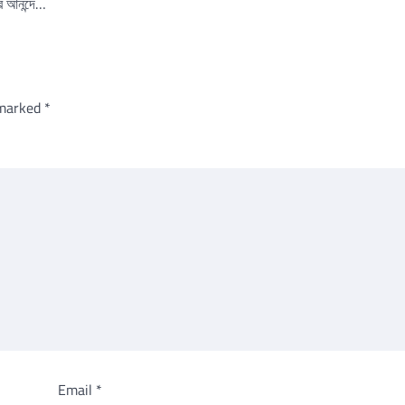
র আনন্দে…
 marked
*
Email
*