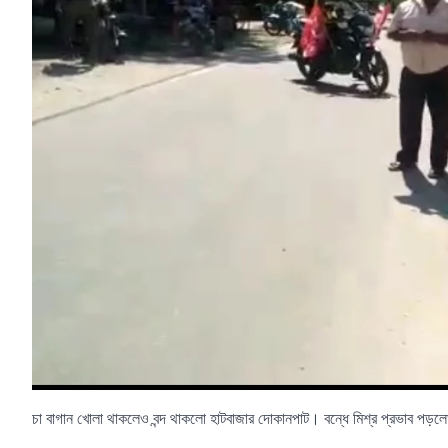
চা বাগান খোলা থাকলেও বন্দ থাকলো হাটবাজার দোকানপাট। বন্ধে মিশ্র প্রভাব প