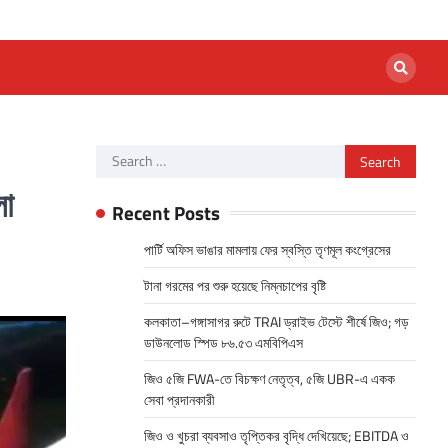
Search
for:
লো
Recent Posts
পার্টি অফিস ভাঙার মামলায় ফের স্বস্তি তৃণমূল কংগ্রেসের
টানা গরমের পর শুরু হয়েছে নিম্নচাপের বৃষ্টি
কলকাতা–গঙ্গাসাগর রুটে TRAI ড্রাইভ টেস্টে শীর্ষে জিও; গড়
ডাউনলোড স্পিড ৮৬.৫৩ এমবিপিএস
জিও ৫জি FWA-তে বিচক্ষণ নেতৃত্ব, ৫জি UBR-এ একক
সেবা প্রদানকারী
জিও ও খুচরা ব্যবসাও তৃপ্তিকর বৃদ্ধি দেখিয়েছে; EBITDA ও