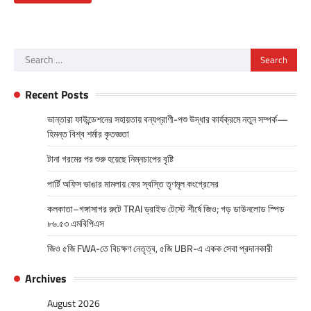
Search
for:
Recent Posts
ভান্তারা ফাউন্ডেশনের সহায়তায় বন্যপ্রাণী-পশু উদ্ধার কার্যক্রমে নতুন সম্পর্ক—
হিমন্ত বিশ্ব শর্মার কৃতজ্ঞতা
টানা গরমের পর শুরু হয়েছে নিম্নচাপের বৃষ্টি
পার্টি অফিস ভাঙার মামলায় ফের স্বস্তি তৃণমূল কংগ্রেসের
কলকাতা–গঙ্গাসাগর রুটে TRAI ড্রাইভ টেস্টে শীর্ষে জিও; গড় ডাউনলোড স্পিড
৮৬.৫৩ এমবিপিএস
জিও ৫জি FWA-তে বিচক্ষণ নেতৃত্ব, ৫জি UBR-এ একক সেবা প্রদানকারী
Archives
August 2026