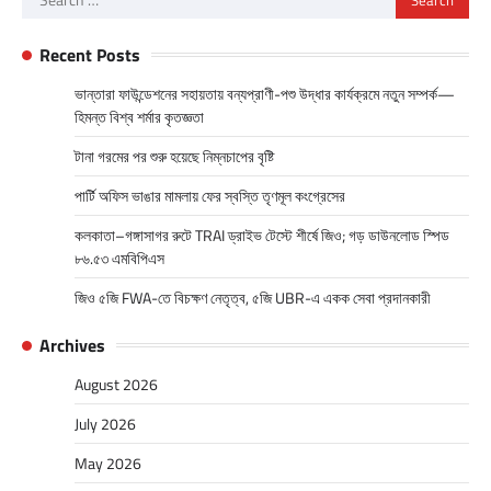
for:
Recent Posts
ভান্তারা ফাউন্ডেশনের সহায়তায় বন্যপ্রাণী-পশু উদ্ধার কার্যক্রমে নতুন সম্পর্ক—
হিমন্ত বিশ্ব শর্মার কৃতজ্ঞতা
টানা গরমের পর শুরু হয়েছে নিম্নচাপের বৃষ্টি
পার্টি অফিস ভাঙার মামলায় ফের স্বস্তি তৃণমূল কংগ্রেসের
কলকাতা–গঙ্গাসাগর রুটে TRAI ড্রাইভ টেস্টে শীর্ষে জিও; গড় ডাউনলোড স্পিড
৮৬.৫৩ এমবিপিএস
জিও ৫জি FWA-তে বিচক্ষণ নেতৃত্ব, ৫জি UBR-এ একক সেবা প্রদানকারী
Archives
August 2026
July 2026
May 2026