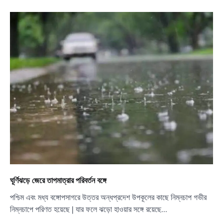
ঘূর্ণিঝড়ে জেরে তাপমাত্রার পরিবর্তন বঙ্গে
পশ্চিম এবং মধ্য বঙ্গোপসাগরে উত্তর অন্ধপ্রদেশ উপকূলের কাছে নিম্নচাপ গভীর
নিম্নচাপে পরিণত হয়েছে | যার ফলে ঝড়ো হাওয়ার সঙ্গে রয়েছে…