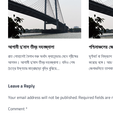
আগামী দু’মাস তীব্র দহনজ্বালা
পশ্চিমাঞ্চলের 
রাত পোহালেই বৈশাখ শুরু অর্থাৎ ক্যালেন্ডার মেনে গ্রীষ্মের
ঘূর্ণাবর্ত বা নিম্ন
আগমন। আগামী দু’মাস তীব্র দহনজ্বালা। যদিও শেষ
করেছে বঙ্গে। আর প্
চৈত্রে উষ্ণতার মাত্রাছাড়া বৃদ্ধি বুঝিয়ে…
জেলাগুলিতে তাপমাত
Leave a Reply
Your email address will not be published.
Required fields are
Comment
*