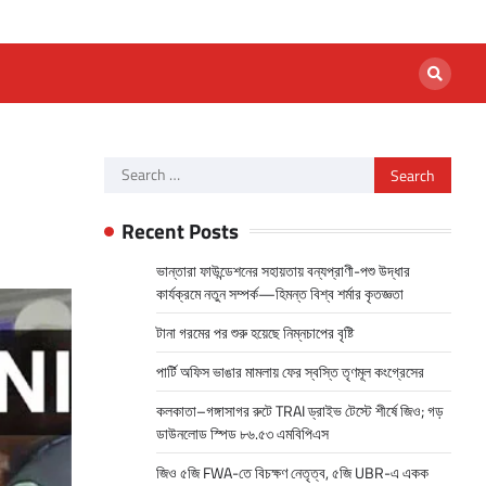
Search
for:
Recent Posts
ভান্তারা ফাউন্ডেশনের সহায়তায় বন্যপ্রাণী-পশু উদ্ধার
কার্যক্রমে নতুন সম্পর্ক—হিমন্ত বিশ্ব শর্মার কৃতজ্ঞতা
টানা গরমের পর শুরু হয়েছে নিম্নচাপের বৃষ্টি
পার্টি অফিস ভাঙার মামলায় ফের স্বস্তি তৃণমূল কংগ্রেসের
কলকাতা–গঙ্গাসাগর রুটে TRAI ড্রাইভ টেস্টে শীর্ষে জিও; গড়
ডাউনলোড স্পিড ৮৬.৫৩ এমবিপিএস
জিও ৫জি FWA-তে বিচক্ষণ নেতৃত্ব, ৫জি UBR-এ একক