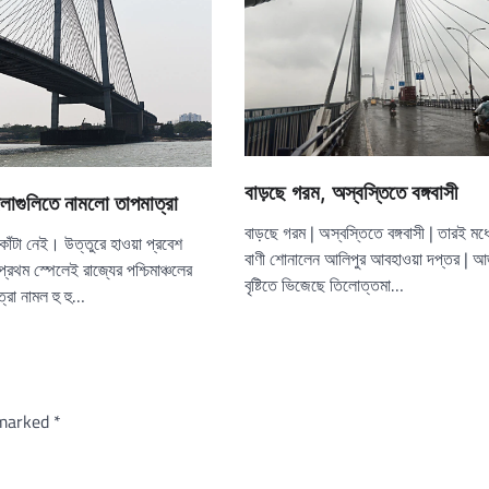
বাড়ছে গরম, অস্বস্তিতে বঙ্গবাসী
জেলাগুলিতে নামলো তাপমাত্রা
বাড়ছে গরম | অস্বস্তিতে বঙ্গবাসী | তারই মধ্
চাপ কাঁটা নেই। উত্তুরে হাওয়া প্রবেশ
বাণী শোনালেন আলিপুর আবহাওয়া দপ্তর | আজ
রথম স্পেলেই রাজ্যের পশ্চিমাঞ্চলের
বৃষ্টিতে ভিজেছে তিলোত্তমা…
্রা নামল হু হু…
 marked
*