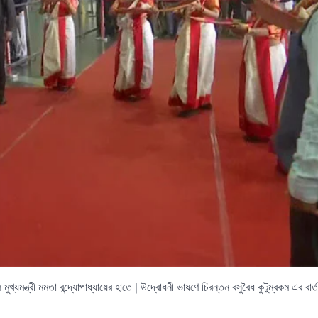
যমন্ত্রী মমতা বন্দ্যোপাধ্যায়ের হাতে | উদ্বোধনী ভাষণে চিরন্তন বসুবৈধ কুটুম্বকম এর বার্তা