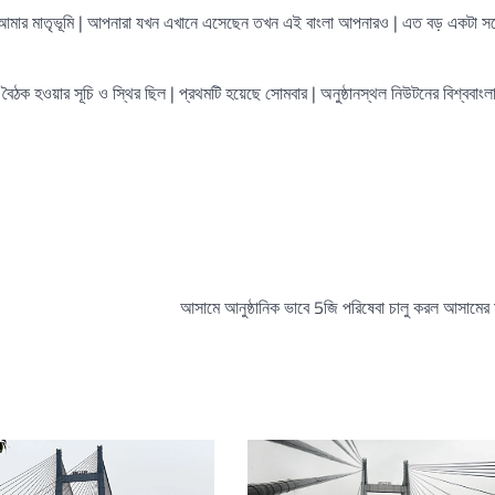
আমার মাতৃভূমি | আপনারা যখন এখানে এসেছেন তখন এই বাংলা আপনারও | এত বড় একটা সম
ৈঠক হওয়ার সূচি ও স্থির ছিল | প্রথমটি হয়েছে সোমবার | অনুষ্ঠানস্থল নিউটনের বিশ্ববা
আসামে আনুষ্ঠানিক ভাবে 5জি পরিষেবা চালু করল আসামের মুখ