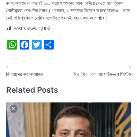
ডলার ব্যবহার না করলেই ১০০ শতাংশ শুল্কের বোঝা চাপিয়ে দেওয়া হবে ব্রিকস
গোষ্ঠীভুক্ত দেশগুলির উপরে। প্রসঙ্গত, ৯ সদস্যের ব্রিকসে রয়েছে ভারতও। ফলে
সেই পরিপ্রেক্ষিতে মোদির সঙ্গে ট্রাম্পের এই বিষয়ে কথা হতে পারে।
Post Views:
4,002
WhatsApp
Facebook
Twitter
Share
Post
⟵
⟶
রিলায়েন্সের নয়া সংযোজন
জিও নিয়ে এলো নয়া সাউন্ড-পে সিস্টেম
navigation
Related Posts