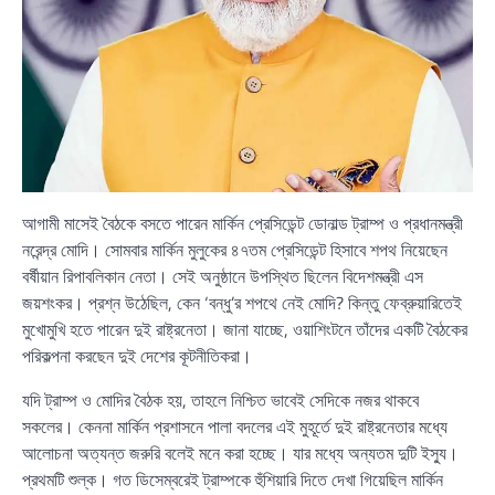
আগামী মাসেই বৈঠকে বসতে পারেন মার্কিন প্রেসিডেন্ট ডোনাল্ড ট্রাম্প ও প্রধানমন্ত্রী
নরেন্দ্র মোদি। সোমবার মার্কিন মুলুকের ৪৭তম প্রেসিডেন্ট হিসাবে শপথ নিয়েছেন
বর্ষীয়ান রিপাবলিকান নেতা। সেই অনুষ্ঠানে উপস্থিত ছিলেন বিদেশমন্ত্রী এস
জয়শংকর। প্রশ্ন উঠেছিল, কেন ‘বন্ধু’র শপথে নেই মোদি? কিন্তু ফেব্রুয়ারিতেই
মুখোমুখি হতে পারেন দুই রাষ্ট্রনেতা। জানা যাচ্ছে, ওয়াশিংটনে তাঁদের একটি বৈঠকের
পরিকল্পনা করছেন দুই দেশের কূটনীতিকরা।
যদি ট্রাম্প ও মোদির বৈঠক হয়, তাহলে নিশ্চিত ভাবেই সেদিকে নজর থাকবে
সকলের। কেননা মার্কিন প্রশাসনে পালা বদলের এই মুহূর্তে দুই রাষ্ট্রনেতার মধ্যে
আলোচনা অত্যন্ত জরুরি বলেই মনে করা হচ্ছে। যার মধ্যে অন্যতম দুটি ইস্যু।
প্রথমটি শুল্ক। গত ডিসেম্বরেই ট্রাম্পকে হুঁশিয়ারি দিতে দেখা গিয়েছিল মার্কিন