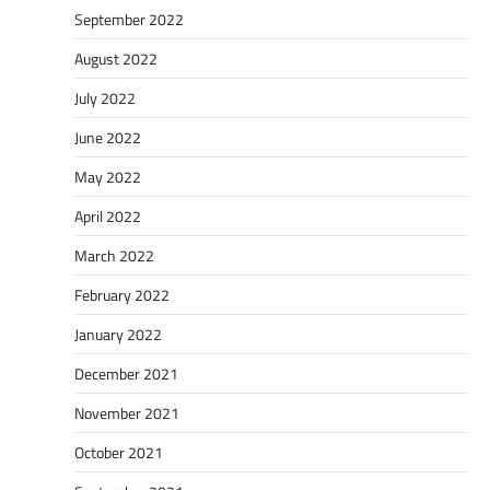
September 2022
August 2022
July 2022
June 2022
May 2022
April 2022
March 2022
February 2022
January 2022
December 2021
November 2021
October 2021