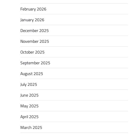
February 2026
January 2026
December 2025
November 2025
October 2025
September 2025
August 2025
July 2025
June 2025
May 2025
April 2025
March 2025