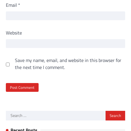
Email
*
Website
Save my name, email, and website in this browser for
the next time I comment.
Search
for:
Recent Posts