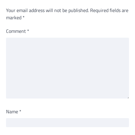
Your email address will not be published.
Required fields are
marked
*
Comment
*
Name
*