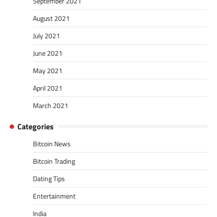
September 2021
August 2021
July 2021
June 2021
May 2021
April 2021
March 2021
Categories
Bitcoin News
Bitcoin Trading
Dating Tips
Entertainment
India