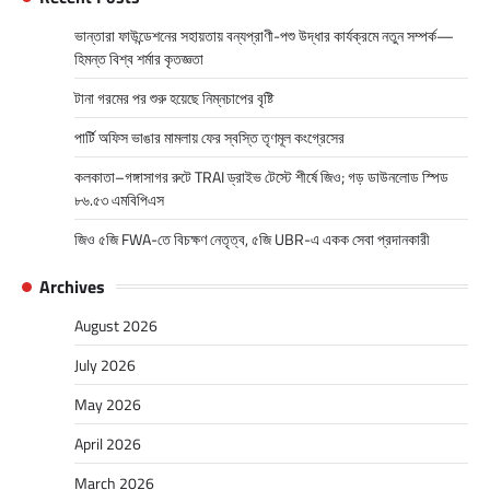
ভান্তারা ফাউন্ডেশনের সহায়তায় বন্যপ্রাণী-পশু উদ্ধার কার্যক্রমে নতুন সম্পর্ক—
হিমন্ত বিশ্ব শর্মার কৃতজ্ঞতা
টানা গরমের পর শুরু হয়েছে নিম্নচাপের বৃষ্টি
পার্টি অফিস ভাঙার মামলায় ফের স্বস্তি তৃণমূল কংগ্রেসের
কলকাতা–গঙ্গাসাগর রুটে TRAI ড্রাইভ টেস্টে শীর্ষে জিও; গড় ডাউনলোড স্পিড
৮৬.৫৩ এমবিপিএস
জিও ৫জি FWA-তে বিচক্ষণ নেতৃত্ব, ৫জি UBR-এ একক সেবা প্রদানকারী
Archives
August 2026
July 2026
May 2026
April 2026
March 2026