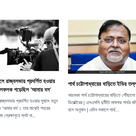
ালে রাজ্যসভায় প্রদর্শিত হওয়ার
পার্থ চট্টোপাধ্যায়ের বাড়িতে ইডির তল্
াইলফলক গড়েছিল ‘আমার বস’
আচমকা পার্থ চট্টোপাধ্যায়ের বাড়িতে পৌঁছালো 
 রাজ্যসভায় প্রদর্শিত হওয়ার সুবাদে নতুন
ডিরেক্টরের | এসএসসি দুর্নীতি মামলায় পার্থর 
 ‘আমার বস’। তার মাঝেই শহরের
বলে অনুমান | এদিন সকালে পার্থ…
ামা প্রেক্ষাগৃহে স্লট না…