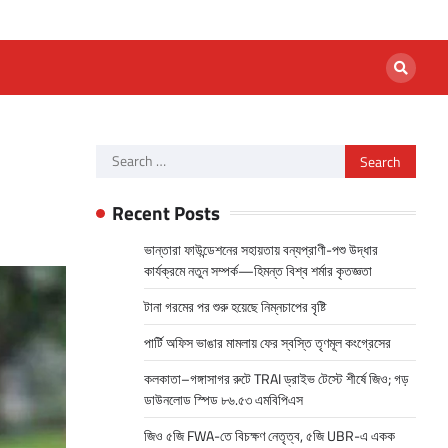
Search
for:
Recent Posts
ভান্তারা ফাউন্ডেশনের সহায়তায় বন্যপ্রাণী-পশু উদ্ধার
কার্যক্রমে নতুন সম্পর্ক—হিমন্ত বিশ্ব শর্মার কৃতজ্ঞতা
টানা গরমের পর শুরু হয়েছে নিম্নচাপের বৃষ্টি
পার্টি অফিস ভাঙার মামলায় ফের স্বস্তি তৃণমূল কংগ্রেসের
কলকাতা–গঙ্গাসাগর রুটে TRAI ড্রাইভ টেস্টে শীর্ষে জিও; গড়
ডাউনলোড স্পিড ৮৬.৫৩ এমবিপিএস
জিও ৫জি FWA-তে বিচক্ষণ নেতৃত্ব, ৫জি UBR-এ একক