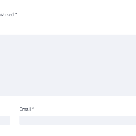
 marked
*
Email
*