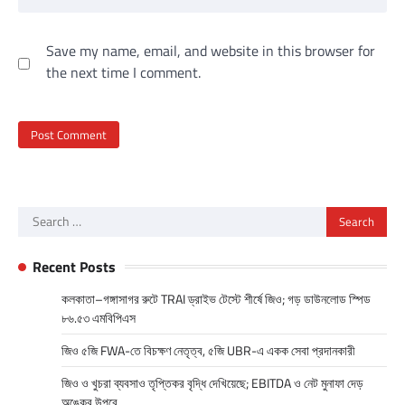
Save my name, email, and website in this browser for
the next time I comment.
Search
for:
Recent Posts
কলকাতা–গঙ্গাসাগর রুটে TRAI ড্রাইভ টেস্টে শীর্ষে জিও; গড় ডাউনলোড স্পিড
৮৬.৫৩ এমবিপিএস
জিও ৫জি FWA-তে বিচক্ষণ নেতৃত্ব, ৫জি UBR-এ একক সেবা প্রদানকারী
জিও ও খুচরা ব্যবসাও তৃপ্তিকর বৃদ্ধি দেখিয়েছে; EBITDA ও নেট মুনাফা দেড়
অঙ্কের উপরে