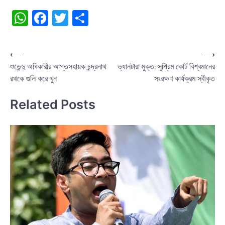
WhatsApp
Facebook
Twitter
Share
Post
⟵
⟶
শুভেন্দু অধিকারীর আপ্তসহায়ক চন্দ্রনাথ
ভ্যানটারা মুক্ত: সুপ্রিম কোর্ট বিশ্বমানের
navigation
রথকে গুলি করে খুন
সংরক্ষণ কার্যক্রম স্বীকৃত
Related Posts