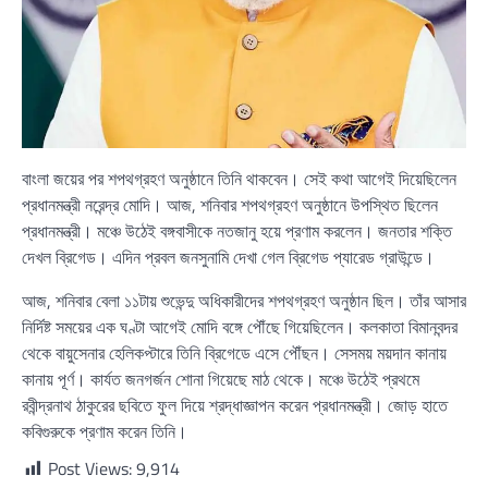
বাংলা জয়ের পর শপথগ্রহণ অনুষ্ঠানে তিনি থাকবেন। সেই কথা আগেই দিয়েছিলেন
প্রধানমন্ত্রী নরেন্দ্র মোদি। আজ, শনিবার শপথগ্রহণ অনুষ্ঠানে উপস্থিত ছিলেন
প্রধানমন্ত্রী। মঞ্চে উঠেই বঙ্গবাসীকে নতজানু হয়ে প্রণাম করলেন। জনতার শক্তি
দেখল ব্রিগেড। এদিন প্রবল জনসুনামি দেখা গেল ব্রিগেড প্যারেড গ্রাউন্ডে।
আজ, শনিবার বেলা ১১টায় শুভেন্দু অধিকারীদের শপথগ্রহণ অনুষ্ঠান ছিল। তাঁর আসার
নির্দিষ্ট সময়ের এক ঘণ্টা আগেই মোদি বঙ্গে পৌঁছে গিয়েছিলেন। কলকাতা বিমানবন্দর
থেকে বায়ুসেনার হেলিকপ্টারে তিনি ব্রিগেডে এসে পৌঁছন। সেসময় ময়দান কানায়
কানায় পূর্ণ। কার্যত জনগর্জন শোনা গিয়েছে মাঠ থেকে। মঞ্চে উঠেই প্রথমে
রবীন্দ্রনাথ ঠাকুরের ছবিতে ফুল দিয়ে শ্রদ্ধাজ্ঞাপন করেন প্রধানমন্ত্রী। জোড় হাতে
কবিগুরুকে প্রণাম করেন তিনি।
Post Views:
9,914