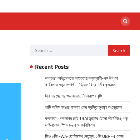
Search
for:
Recent Posts
ভান্তারা ফাউন্ডেশনের সহায়তায় বন্যপ্রাণী-পশু উদ্ধার
কার্যক্রমে নতুন সম্পর্ক—হিমন্ত বিশ্ব শর্মার কৃতজ্ঞতা
টানা গরমের পর শুরু হয়েছে নিম্নচাপের বৃষ্টি
পার্টি অফিস ভাঙার মামলায় ফের স্বস্তি তৃণমূল কংগ্রেসের
কলকাতা–গঙ্গাসাগর রুটে TRAI ড্রাইভ টেস্টে শীর্ষে জিও; গড়
ডাউনলোড স্পিড ৮৬.৫৩ এমবিপিএস
জিও ৫জি FWA-তে বিচক্ষণ নেতৃত্ব, ৫জি UBR-এ একক