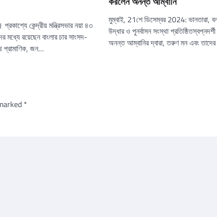
করলেন অনন্ত আম্বানি
মুম্বাই, 21শে ডিসেম্বর 2024: ভানতারা, বন্
প্রকাশ্যে কেন্দ্রীয় মন্ত্রিসভার নয়া ৪৩
উদ্ধার ও পুনর্বাসন সংস্থা প্রতিষ্ঠিতস্বপ্নদর্
ের মধ্যে রয়েছেন বাংলার চার সাংসদ-
অনন্ত আম্বানির দ্বারা, তরুণ মন এবং তাদে
ীথ প্রামাণিক, জন…
 marked
*