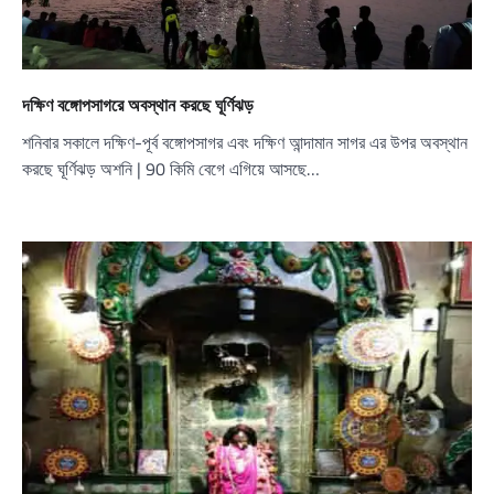
দক্ষিণ বঙ্গোপসাগরে অবস্থান করছে ঘূর্ণিঝড়
শনিবার সকালে দক্ষিণ-পূর্ব বঙ্গোপসাগর এবং দক্ষিণ আন্দামান সাগর এর উপর অবস্থান
করছে ঘূর্ণিঝড় অশনি | 90 কিমি বেগে এগিয়ে আসছে…