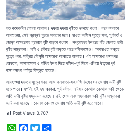
গত কয়েকদিন মেঘলা আকাশ। দফায় দফায় বৃষ্টিতে ভাসছে বাংলা। কবে বদলাবে
আবহাওয়া, সেই প্রশ্নই ঘুরছে সকলের মনে। হাওয়া অফিস সূত্রে খবর, ঘূর্ণাবর্ত ও
জোড়া অক্ষরেখার প্রভাবে বৃষ্টি বাড়বে বাংলায়। সপ্তাহভর উপরের পাঁচ জেলায় ভারী
বৃষ্টির সম্ভাবনা। শনি ও রবিবার বৃষ্টি বাড়তে পারে দক্ষিণবঙ্গেও। আবহাওয়া দপ্তর
সূত্রে খবর, সক্রিয় মৌসুমী অক্ষরেখা আপাতত বাংলায়। এই অক্ষরেখা গঙ্গানগর
রোহতক, আসানসোল ও কাঁথির উপর দিয়ে দক্ষিণ-পূর্ব দিকে এগিয়ে উত্তর পূর্ব
বঙ্গোপসাগর পর্যন্ত বিস্তৃত হয়েছে।
আবহাওয়া দফতর সূত্রে খবর, আজ কলকাতা-সহ দক্ষিণবঙ্গের সব জেলায় ভারী বৃষ্টি
হতে পারে। হুগলি, দুই ২৪ পরগনা, পূর্ব বর্ধমান, নদিয়ার কোথাও কোথাও ভারী থেকে
অতি ভারী বৃষ্টির সম্ভাবনা রয়েছে। রবি, সোম এবং মঙ্গলবারও ভারী বৃষ্টির সম্ভাবনা
জারি করা হয়েছে। কোনও কোনও জেলায় অতি ভারী বৃষ্টি হতে পারে।
Post Views:
3,707
WhatsApp
Facebook
Twitter
Share