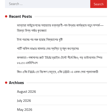
Search
for:
Recent Posts
ভান্তারা ফাউন্ডেশনের সহায়তায় বন্যপ্রাণী-পশু উদ্ধার কার্যক্রমে নতুন সম্পর্ক—
হিমন্ত বিশ্ব শর্মার কৃতজ্ঞতা
টানা গরমের পর শুরু হয়েছে নিম্নচাপের বৃষ্টি
পার্টি অফিস ভাঙার মামলায় ফের স্বস্তি তৃণমূল কংগ্রেসের
কলকাতা–গঙ্গাসাগর রুটে TRAI ড্রাইভ টেস্টে শীর্ষে জিও; গড় ডাউনলোড স্পিড
৮৬.৫৩ এমবিপিএস
জিও ৫জি FWA-তে বিচক্ষণ নেতৃত্ব, ৫জি UBR-এ একক সেবা প্রদানকারী
Archives
August 2026
July 2026
May 2026