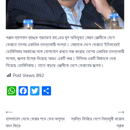
পঞ্জাব ন্যাশনাল ব্যাঙ্ক প্রতারণা কাণ্ডের মূল অভিযুক্ত মেহুল চোক্সীকে দেশে
ফেরাতে তৎপর একাধিক তদন্তকারী সংস্থা। মেহুলকে দেশে ফেরাতে ইতিমধ্যেই
ডোমিনিকার সরকারের সঙ্গে যোগাযোগ রাখতে শুরু করেছে দেশের একাধিক তদন্তকারী
সংস্থা, জল্পনা উস্কে দিয়েছে আরও একটি খবর। দিল্লির একটি বিমানকে দেখা
গিয়েছে ডোমিনিকায়। তাতে বাড়ছে চোক্সীকে দেশে ফেরানোর জল্পনা।
Post Views:
892
WhatsApp
Facebook
Twitter
Share
Post
⟵
⟶
হাসপাতাল থেকে ফেরার পথে ফের অসুস্থ
স্বস্তি ফিরিয়ে দেশে নিম্নমুখী করোনা
navigation
মদন মিত্র
গ্রাফ