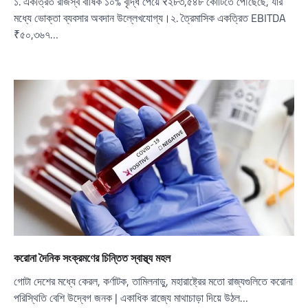
১. একত্রিত রাজস্ব বার্ষিক ১০% বৃদ্ধি পেয়ে ₹২৮৩,৫৪৮ কোটিতে পৌঁছেছে, যার
মধ্যে ভোক্তা ব্যবসার অবদান উল্লেখযোগ্য।২. ত্রৈমাসিক একত্রিত EBITDA
₹৫০,৩৬৭…
করোনা দৈনিক সংক্রমণের চিন্তিত স্বাস্থ্য মহল
গোটা দেশের মধ্যে কেরল, কর্ণাটক, তামিলনাড়ু, মহারাষ্ট্রের মতো রাজ্যগুলিতে করোনা
পরিস্থিতি বেশি উদ্বেগ জনক | একাধিক রাজ্যে মাথাচাড়া দিয়ে উঠল…