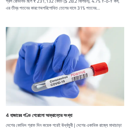
গ্রস রেভিনিউ ছিল ₹ 231,132 কোটি ($ 28.2 বিলিয়ন), 4.7% Y-o-Y কম,
এর তীব্র পতনের কারণেঅপরিশোধিত তেলের দামে 31% পতনের…
4 হাজারের গণ্ডি পেরোলো আক্রান্তের সংখ্যা
দেশের কোভিদ গ্রাফ দিন কয়েক পরেই ঊর্ধ্বমুখী | দেশের একাধিক রাজ্যে মাথাচাড়া