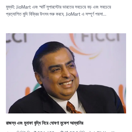
মুম্বই: JioMart এবং স্মার্ট সুপারস্টোর ভারতের সবচেয়ে বড় এবং সবচেয়ে
প্রত্যাশিত মুদি বিক্রির উৎসব শুরু করবে, JioMart এ সম্পূর্ণ পয়সা…
রাজস্ব এবং মুনাফা বৃদ্ধি নিয়ে ঘোষণা মুকেশ আম্বানির