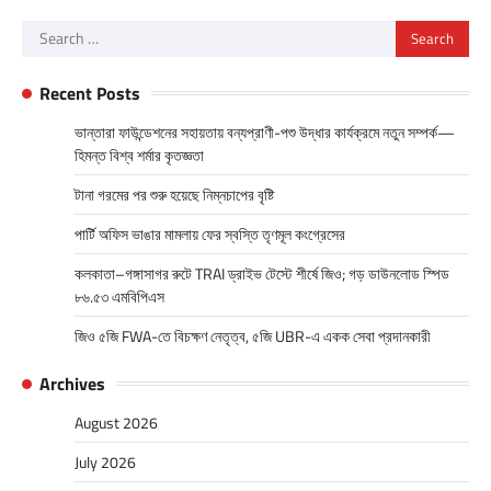
Search
for:
Recent Posts
ভান্তারা ফাউন্ডেশনের সহায়তায় বন্যপ্রাণী-পশু উদ্ধার কার্যক্রমে নতুন সম্পর্ক—
হিমন্ত বিশ্ব শর্মার কৃতজ্ঞতা
টানা গরমের পর শুরু হয়েছে নিম্নচাপের বৃষ্টি
পার্টি অফিস ভাঙার মামলায় ফের স্বস্তি তৃণমূল কংগ্রেসের
কলকাতা–গঙ্গাসাগর রুটে TRAI ড্রাইভ টেস্টে শীর্ষে জিও; গড় ডাউনলোড স্পিড
৮৬.৫৩ এমবিপিএস
জিও ৫জি FWA-তে বিচক্ষণ নেতৃত্ব, ৫জি UBR-এ একক সেবা প্রদানকারী
Archives
August 2026
July 2026