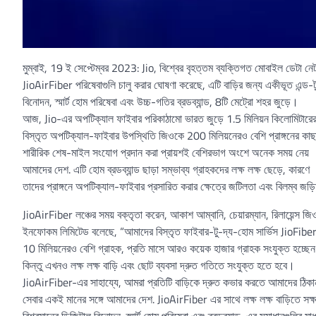
মুম্বাই, 19 ই সেপ্টেম্বর 2023: Jio, বিশ্বের বৃহত্তম ব্যক্তিগত মোবাইল ডেটা নে
JioAirFiber পরিষেবাগুলি চালু করার ঘোষণা করেছে, এটি বাড়ির জন্য একীভূত এন্ড-ট
বিনোদন, স্মার্ট হোম পরিষেবা এবং উচ্চ-গতির ব্রডব্যান্ড, 8টি মেট্রো শহর জুড়ে।
আজ, Jio-এর অপটিক্যাল ফাইবার পরিকাঠামো ভারত জুড়ে 1.5 মিলিয়ন কিলোমিটারে
বিস্তৃত অপটিক্যাল-ফাইবার উপস্থিতি জিওকে 200 মিলিয়নেরও বেশি প্রাঙ্গনের কা
শারীরিক শেষ-মাইল সংযোগ প্রদান করা প্রায়শই বেশিরভাগ অংশে অনেক সময় নেয়
আমাদের দেশ. এটি হোম ব্রডব্যান্ড ছাড়া সম্ভাব্য গ্রাহকদের লক্ষ লক্ষ ছেড়ে, কারণে
তাদের প্রাঙ্গনে অপটিক্যাল-ফাইবার প্রসারিত করার ক্ষেত্রে জটিলতা এবং বিলম্ব জড
JioAirFiber লঞ্চের সময় বক্তৃতা করেন, আকাশ আম্বানি, চেয়ারম্যান, রিলায়েন্স জি
ইনফোকম লিমিটেড বলেছে, “আমাদের বিস্তৃত ফাইবার-টু-দ্য-হোম সার্ভিস JioFiber,
10 মিলিয়নেরও বেশি গ্রাহক, প্রতি মাসে আরও কয়েক হাজার গ্রাহক সংযুক্ত হচ্ছে
কিন্তু এখনও লক্ষ লক্ষ বাড়ি এবং ছোট ব্যবসা দ্রুত গতিতে সংযুক্ত হতে হবে।
JioAirFiber-এর সাহায্যে, আমরা প্রতিটি বাড়িকে দ্রুত কভার করতে আমাদের ঠিকা
সেবার একই মানের সঙ্গে আমাদের দেশ. JioAirFiber এর সাথে লক্ষ লক্ষ বাড়িতে সক্
বিশ্বমানের ডিজিটাল বিনোদন, স্মার্ট হোম পরিষেবা এবং ব্রডব্যান্ড, এর সমাধানগুলির মাধ