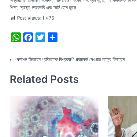
শিক্ষা, স্বাস্থ্য, নজরদারি এবং স্মার্ট হোম জুড়ে।
Post Views:
1,476
WhatsApp
Facebook
Twitter
Share
Post
⟵
ফ্যাশন ডিজাইন প্রতিভাকে বিশ্বব্যাপী প্ল্যাটফর্ম দেওয়ার লক্ষ্যে রিলায়েন্স
navigation
Related Posts