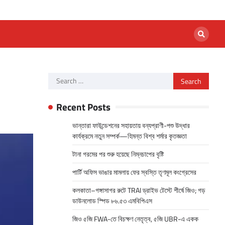
Search
for:
Recent Posts
ভান্তারা ফাউন্ডেশনের সহায়তায় বন্যপ্রাণী-পশু উদ্ধার
কার্যক্রমে নতুন সম্পর্ক—হিমন্ত বিশ্ব শর্মার কৃতজ্ঞতা
টানা গরমের পর শুরু হয়েছে নিম্নচাপের বৃষ্টি
পার্টি অফিস ভাঙার মামলায় ফের স্বস্তি তৃণমূল কংগ্রেসের
কলকাতা–গঙ্গাসাগর রুটে TRAI ড্রাইভ টেস্টে শীর্ষে জিও; গড়
ডাউনলোড স্পিড ৮৬.৫৩ এমবিপিএস
জিও ৫জি FWA-তে বিচক্ষণ নেতৃত্ব, ৫জি UBR-এ একক