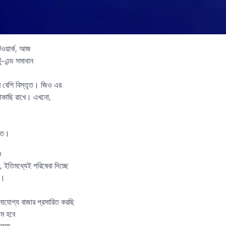
টওয়ার্ক, আজ
ু-এন্ড সমাধান
র বেশি বিস্তৃত। জিও এর
ছাকাছি রাখে। এখনো,
়িত।
ও
 ইতিমধ্যেই পরিষেবা দিচ্ছে
ন।
নাযোগ্য বাজার প্রসারিত করছি
ষম হবে
্যমে