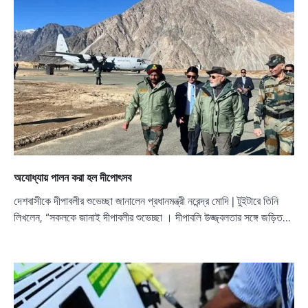
অযোধ্যায় পালন করা হল দীপোৎসব
দেশবাসীকে দীপাবলীর শুভেচ্ছা জানালেন প্রধানমন্ত্রী নরেন্দ্র মোদি | টুইটারে তিনি
লিখলেন, “সকলকে জানাই দীপাবলীর শুভেচ্ছা । দীপাবলি উজ্জ্বলতার সঙ্গে জড়িত…