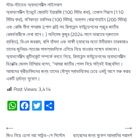
স্টার-স্টাডেড অ্যাথলেটিক্স লাইনআপ
অ্যাথলেটিক্স ইভেন্টে জ্যোতি ইয়ারাজি (100 মিটার বাধা), তেজস শিরসে (110
মিটার বাধা), মণিকান্ত হবলিধর (100 মিটার), অম্লান বোরগোহাইন (200 মিটার)
এবং রোজি মীনা পলরাজ (পোল ভল্ট) সহ রিলায়েন্স ফাউন্ডেশনের প্রচুর জাতীয়
রেকর্ডধারীকে দেখা যাবে। ) অনিমেষ কুজুর (2024 সালে ভারতের দ্রুততম
ব্যক্তি), ডিএম জয়রাম, বাপি হাঁসদা এবং সাক্ষী চ্যাবনের মতো উদীয়মান তারকারাও
তাদের জুনিয়র-স্তরের সাফল্যগুলিকে এগিয়ে নিয়ে যাওয়ার লক্ষ্যে থাকবেন।
অ্যাথলেটিক্স কন্টিনজেন্ট সম্পর্কে বলতে গিয়ে, রিলায়েন্স ফাউন্ডেশনের অ্যাথলেটিক্স
ডিরেক্টর জেমস হিলিয়ার বলেন, “আমরা জাতীয় গেমস নিয়ে সত্যিই উচ্ছ্বসিত।
আমাদের ক্রীড়াবিদদের জন্য তাদের মৌসুম স্বাভাবিকের চেয়ে একটু আগে শুরু করার
একটি দুর্দান্ত সুযোগ।
Post Views:
3,414
WhatsApp
Facebook
Twitter
Share
Post
⟵
⟶
জিও নিয়ে এলো নয়া সাউন্ড-পে সিস্টেম
ছাত্রদের জন্য মুকেশ আম্বানির পরামর্শ