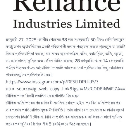
জানুয়ারী 27, 2025: জাতীয় গেমসের 38 তম সংস্করণটি 50 টিরও বেশি রিলায়েন্স
ফাউন্ডেশন অ্যাথলিটদের একটি শক্তিশালী দলকে প্রত্যক্ষ করতে প্রস্তুত যা আটটি
বিষয়ে প্রতিযোগিতা করছে, যার মধ্যে অ্যাথলেটিক্স, বক্সিং, ব্যাডমিন্টন, শুটিং, জুডো,
ভারোত্তোলন, কুস্তি এবং টেবিল টেনিস রয়েছে৷ 28 জানুয়ারি থেকে 14 ফেব্রুয়ারি
পর্যন্ত উত্তরাখণ্ডে আয়োজিত গেমগুলি ভারতের সেরা প্রতিভাদের কিছু রোমাঞ্চকর
পারফরম্যান্সের প্রতিশ্রুতি দেয়।
https://www.instagram.com/p/DFSfLDRtUdY/?
utm_source=ig_web_copy_link&igsh=MzRlODBiNWFlZA==
টোকিও পদক বিজয়ী লভলিনা বোরগোহাইন ফিরেছেন
টোকিও অলিম্পিকের পদক বিজয়ী লভলিনা বোরগোহাইন, প্যারিস অলিম্পিকের পর
তার প্রথম প্রতিযোগিতামূলক উপস্থিতি। তার সাথে যোগ দেবেন ক্রমবর্ধমান জুডো
সেনসেশন হিমাংশি টোকাস, যিনি সম্প্রতি ক্যাসাব্লাঙ্কায় আফ্রিকান কাপে দুর্দান্ত
জয়ের পর জুনিয়র বিশ্বের শীর্ষ 5 র‌্যাঙ্কিংয়ে উঠে এসেছেন।