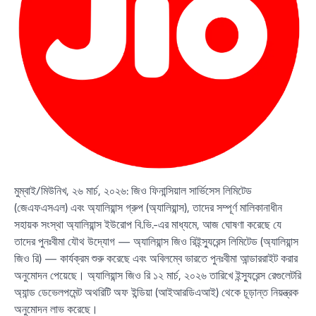
মুম্বাই/মিউনিখ, ২৬ মার্চ, ২০২৬: জিও ফিনান্সিয়াল সার্ভিসেস লিমিটেড
(জেএফএসএল) এবং অ্যালিয়ান্স গ্রুপ (অ্যালিয়ান্স), তাদের সম্পূর্ণ মালিকানাধীন
সহায়ক সংস্থা অ্যালিয়ান্স ইউরোপ বি.ভি.-এর মাধ্যমে, আজ ঘোষণা করেছে যে
তাদের পুনঃবীমা যৌথ উদ্যোগ — অ্যালিয়ান্স জিও রিইন্স্যুরেন্স লিমিটেড (অ্যালিয়ান্স
জিও রি) — কার্যক্রম শুরু করেছে এবং অবিলম্বে ভারতে পুনঃবীমা আন্ডাররাইট করার
অনুমোদন পেয়েছে। অ্যালিয়ান্স জিও রি ১২ মার্চ, ২০২৬ তারিখে ইন্স্যুরেন্স রেগুলেটরি
অ্যান্ড ডেভেলপমেন্ট অথরিটি অফ ইন্ডিয়া (আইআরডিএআই) থেকে চূড়ান্ত নিয়ন্ত্রক
অনুমোদন লাভ করেছে।