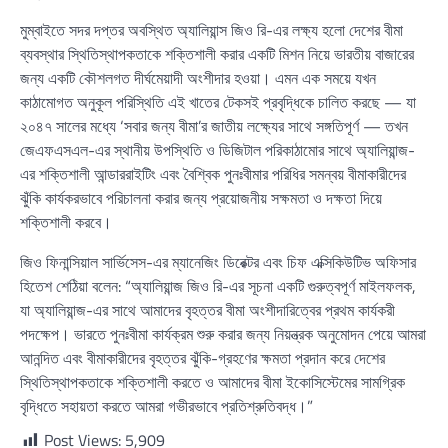
মুম্বাইতে সদর দপ্তর অবস্থিত অ্যালিয়ান্স জিও রি-এর লক্ষ্য হলো দেশের বীমা
ব্যবস্থার স্থিতিস্থাপকতাকে শক্তিশালী করার একটি মিশন নিয়ে ভারতীয় বাজারের
জন্য একটি কৌশলগত দীর্ঘমেয়াদী অংশীদার হওয়া। এমন এক সময়ে যখন
কাঠামোগত অনুকূল পরিস্থিতি এই খাতের টেকসই প্রবৃদ্ধিকে চালিত করছে — যা
২০৪৭ সালের মধ্যে ‘সবার জন্য বীমা’র জাতীয় লক্ষ্যের সাথে সঙ্গতিপূর্ণ — তখন
জেএফএসএল-এর স্থানীয় উপস্থিতি ও ডিজিটাল পরিকাঠামোর সাথে অ্যালিয়ান্জ-
এর শক্তিশালী আন্ডাররাইটিং এবং বৈশ্বিক পুনঃবীমার পরিধির সমন্বয় বীমাকারীদের
ঝুঁকি কার্যকরভাবে পরিচালনা করার জন্য প্রয়োজনীয় সক্ষমতা ও দক্ষতা দিয়ে
শক্তিশালী করবে।
জিও ফিনান্সিয়াল সার্ভিসেস-এর ম্যানেজিং ডিরেক্টর এবং চিফ এক্সিকিউটিভ অফিসার
হিতেশ শেঠিয়া বলেন: “অ্যালিয়ান্জ জিও রি-এর সূচনা একটি গুরুত্বপূর্ণ মাইলফলক,
যা অ্যালিয়ান্জ-এর সাথে আমাদের বৃহত্তর বীমা অংশীদারিত্বের প্রথম কার্যকরী
পদক্ষেপ। ভারতে পুনঃবীমা কার্যক্রম শুরু করার জন্য নিয়ন্ত্রক অনুমোদন পেয়ে আমরা
আনন্দিত এবং বীমাকারীদের বৃহত্তর ঝুঁকি-গ্রহণের ক্ষমতা প্রদান করে দেশের
স্থিতিস্থাপকতাকে শক্তিশালী করতে ও আমাদের বীমা ইকোসিস্টেমের সামগ্রিক
বৃদ্ধিতে সহায়তা করতে আমরা গভীরভাবে প্রতিশ্রুতিবদ্ধ।”
Post Views:
5,909