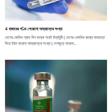
4 হাজারের গণ্ডি পেরোলো আক্রান্তের সংখ্যা
দেশের কোভিদ গ্রাফ দিন কয়েক পরেই ঊর্ধ্বমুখী | দেশের একাধিক রাজ্যে মাথাচাড়া
দিয়ে উঠল করোনা আক্রান্তের সংখ্যা | দেশজুড়ে করোনা…