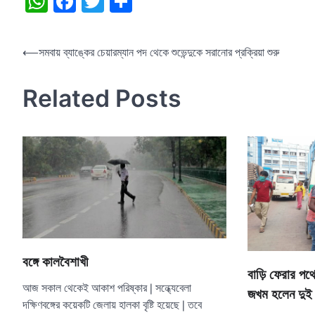
WhatsApp
Facebook
Twitter
Share
Post
⟵
সমবায় ব্যাঙ্কের চেয়ারম্যান পদ থেকে শুভেন্দুকে সরানোর প্রক্রিয়া শুরু
navigation
Related Posts
বঙ্গে কালবৈশাখী
বাড়ি ফেরার পথে 
আজ সকাল থেকেই আকাশ পরিষ্কার | সন্ধ্যেবেলা
জখম হলেন দুই
দক্ষিণবঙ্গের কয়েকটি জেলায় হালকা বৃষ্টি হয়েছে | তবে