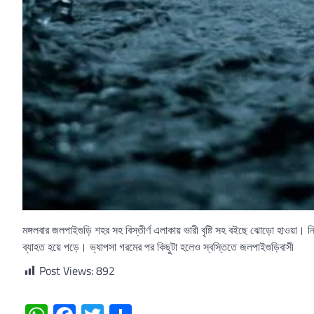
মঙ্গলবার জলপাইগুড়ি শহর সহ বিস্তীর্ণ এলাকায় ভারী বৃষ্টি সহ বইছে ঝোড়ো হাওয়া।
ব্যাহত হয়ে পড়ে। ভ্যাপসা গরমের পর কিছুটা হলেও স্বস্তিতে জলপাইগুড়িবাসী
Post Views:
892