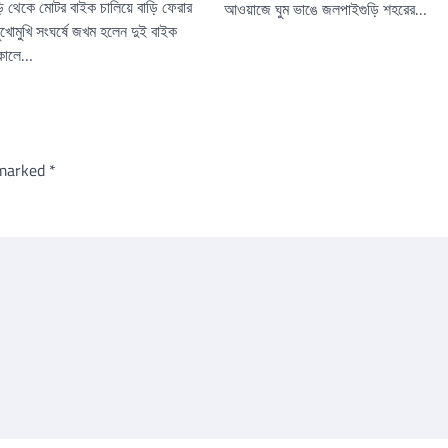
ড়ি থেকে মোটর বাইক চালিয়ে বাড়ি ফেরার
আওয়াজে ঘুম ভাঙে জলপাইগুড়ি শহরের…
মুখোমুখি সংঘর্ষে জখম হলেন দুই বাইক
সকালে…
 marked
*