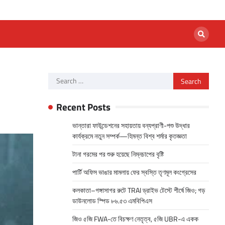
Search
for:
Recent Posts
ভান্তারা ফাউন্ডেশনের সহায়তায় বন্যপ্রাণী-পশু উদ্ধার
কার্যক্রমে নতুন সম্পর্ক—হিমন্ত বিশ্ব শর্মার কৃতজ্ঞতা
টানা গরমের পর শুরু হয়েছে নিম্নচাপের বৃষ্টি
পার্টি অফিস ভাঙার মামলায় ফের স্বস্তি তৃণমূল কংগ্রেসের
কলকাতা–গঙ্গাসাগর রুটে TRAI ড্রাইভ টেস্টে শীর্ষে জিও; গড়
ডাউনলোড স্পিড ৮৬.৫৩ এমবিপিএস
জিও ৫জি FWA-তে বিচক্ষণ নেতৃত্ব, ৫জি UBR-এ একক