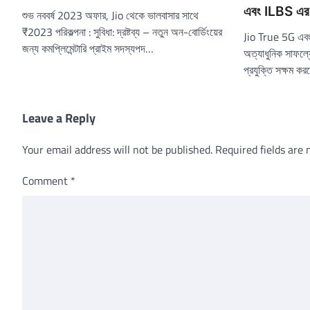
এবং ILBS এর য
শুভ নববর্ষ 2023 অফার, Jio থেকে ভালবাসার সাথে
₹2023 পরিকল্পনা : সুবিধা: দ্রষ্টব্য – নতুন অন-বোর্ডিংয়ের
Jio True 5G এবং I
জন্য কমপ্লিমেন্টারি প্রাইম সদস্যপদ…
অত্যাধুনিক সাফল্যে
প্রযুক্তি সক্ষম 
Leave a Reply
Your email address will not be published.
Required fields are
Comment
*