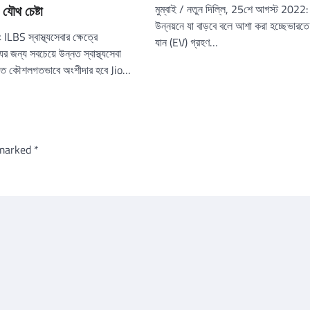
মুম্বাই / নতুন দিল্লি, 25শে আগস্ট 2022
ৌথ চেষ্টা
উন্নয়নে যা বাড়বে বলে আশা করা হচ্ছেভারতে
LBS স্বাস্থ্যসেবার ক্ষেত্রে
যান (EV) গ্রহণ…
র জন্য সবচেয়ে উন্নত স্বাস্থ্যসেবা
করতে কৌশলগতভাবে অংশীদার হবে Jio…
 marked
*