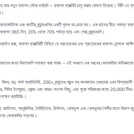
তার নতুন ফ্যাশন স্টোর ফর্ম্যাট – ফ্যাশন ফ্যাক্টরি চালু করার ঘোষণা দিয়েছে। বিটি-তে ফ্যা
্য।
আন্তর্জাতিক এবং জাতীয় ব্র্যান্ডগুলির একটি পৃথক ভাণ্ডার সহ। এক ছাদের নীচে সমস্ত ফ্যা
 ফ্যাশন 365 দিন, 20% থেকে 70% পর্যন্ত ছাড় এবং সেরা ব্র্যান্ডগুলি।
াইন করা, ফ্যাশন ফ্যাক্টরিটি নিশ্চিত যে প্রত্যেকের এবং প্রত্যেকের ফ্যাশন সেন্সকে আপ
 বাচ্চাদের জন্য বিভাগগুলি সনাক্ত করা সহজ – এই অঞ্চলে এক ধরনের কেনাকাটার অভিজ্ঞতার 
িশুধ, হুর, পার্ক অ্যাভিনিউ, 200+ ব্র্যান্ডের পছন্দ সহ কলকাতার ক্রেতারা এখন বিশ্বব্যাপী
েয়ার, পিটার ইংল্যান্ড, রেমন্ড এবং আরও অনেক কিছু; এবং পুরো পরিবারের জন্য 20,000 টিরও
লক্ষ্যে ক্যাটারিং।
মা, জাতিগত, আনুষ্ঠানিক, নৈমিত্তিক, ফিউশন, খেলাধুলা এবং খেলাধুলার শৈলীর মতো বিভাগ জু
 জন্য কেনাকাটার গন্তব্য।