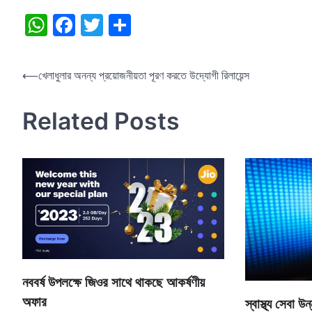
WhatsApp
Facebook
Twitter
Share
Post
⟵
খেলাধুলার অনন্য প্রয়োজনীয়তা পূরণ করতে উদ্যোগী রিলায়েন্স
navigation
Related Posts
নববর্ষ উপলক্ষে জিওর সাথে থাকছে আকর্ষণীয়
অফার
স্বাস্থ্য সেবা