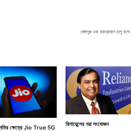
বেঙ্গালুরু এবং হায়দ্রাবাদে চালু হ
রিলায়েন্সের নয়া সংযোজন
 উন্নতির ক্ষেত্রে Jio True 5G