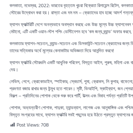
কলকাতা, নভেম্বর, 2022: ভারতের বৃহত্তম খুচরা বিক্রেতা রিলায়েন্স রিটেল, কলকাতায় 
স্টোরের উদ্বোধন করা হয়। রাস্তা এবং দম দম – ক্রেতাদের হাব হচ্ছে আদর্শ গন্তব
ফ্যাশন ফ্যাক্টরিটি দেশে অনন্যভাবে অবস্থান করছে এবং উচ্চ মূল্যে উচ্চ ফ্যাশনেবল 
মেটানো, এটি একটি ওয়ান-স্টপ শপিং ডেস্টিনেশন হবে ‘কম জন্য ব্র্যান্ড’ অফার করবে,
কলকাতার ফ্যাশন-সচেতন, ব্র্যান্ড-সচেতন এবং ডিসকাউন্ট-সচেতন ক্রেতাদের জন্য ডিজ
তাদের সত্যিকার অর্থে মূল্যের কেনাকাটার অভিজ্ঞতা দিয়ে আনন্দিত করবে!
ফ্যাশন ফ্যাক্টরি স্টোরগুলি একটি আধুনিক পরিবেশ, বিস্তৃত আইল, পুরুষ, মহিলা এবং
দেয়।
লেভিস, পেপে, ক্রোকোডাইল, স্পাইকার, স্কেচার্স, পুমা, ক্রোকস, লি কুপার, বাফেলো, ব
প্রবণতা বজায় রাখার জন্য উন্মুখ হতে পারেন। সৃষ্টি, ভিআইপি, স্কাইব্যাগ, জন প্ল
বিকল্প – প্রতিদিনের পোশাক থেকে শুরু করে পার্টি, উত্সব এবং বিবাহ পর্যন্ত প্রতিটি উপ
পোশাক, অভ্যন্তরীণ পোশাক, পাদুকা, হ্যান্ডব্যাগ, লাগেজ এবং আনুষাঙ্গিক এবং পশ্চি
বিস্তৃত সংগ্রহের সাথে, ফ্যাশন ফ্যাক্টরি সবই পছন্দের হয়ে উঠতে প্রস্তুত ফ্যাশনের
Post Views:
708