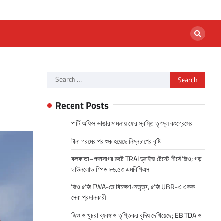
Search
for:
Recent Posts
পার্টি অফিস ভাঙার মামলায় ফের স্বস্তি তৃণমূল কংগ্রেসের
টানা গরমের পর শুরু হয়েছে নিম্নচাপের বৃষ্টি
কলকাতা–গঙ্গাসাগর রুটে TRAI ড্রাইভ টেস্টে শীর্ষে জিও; গড়
ডাউনলোড স্পিড ৮৬.৫৩ এমবিপিএস
জিও ৫জি FWA-তে বিচক্ষণ নেতৃত্ব, ৫জি UBR-এ একক
সেবা প্রদানকারী
জিও ও খুচরা ব্যবসাও তৃপ্তিকর বৃদ্ধি দেখিয়েছে; EBITDA ও