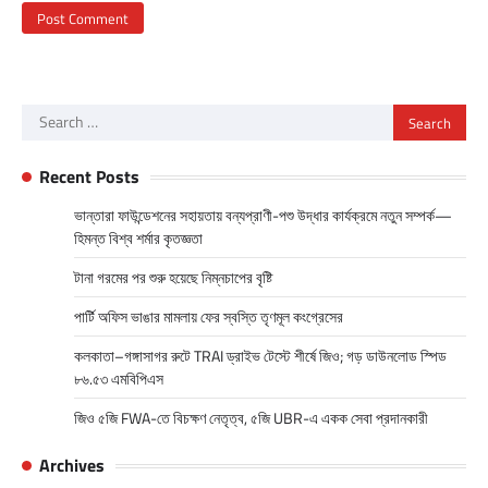
Search
for:
Recent Posts
ভান্তারা ফাউন্ডেশনের সহায়তায় বন্যপ্রাণী-পশু উদ্ধার কার্যক্রমে নতুন সম্পর্ক—
হিমন্ত বিশ্ব শর্মার কৃতজ্ঞতা
টানা গরমের পর শুরু হয়েছে নিম্নচাপের বৃষ্টি
পার্টি অফিস ভাঙার মামলায় ফের স্বস্তি তৃণমূল কংগ্রেসের
কলকাতা–গঙ্গাসাগর রুটে TRAI ড্রাইভ টেস্টে শীর্ষে জিও; গড় ডাউনলোড স্পিড
৮৬.৫৩ এমবিপিএস
জিও ৫জি FWA-তে বিচক্ষণ নেতৃত্ব, ৫জি UBR-এ একক সেবা প্রদানকারী
Archives