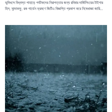
ভূমিধসে বিধ্বস্ত পাহাড়ে পর্যটকদের নিরাপত্তার জন্য রবিবার দার্জিলিংয়ের টাইগার
হিল, সান্দাকফু, রক গার্ডেন ভ্রমণে জিটিএ বিজ্ঞপ্তি প্রকাশ করে নিষেধাজ্ঞা জারি…