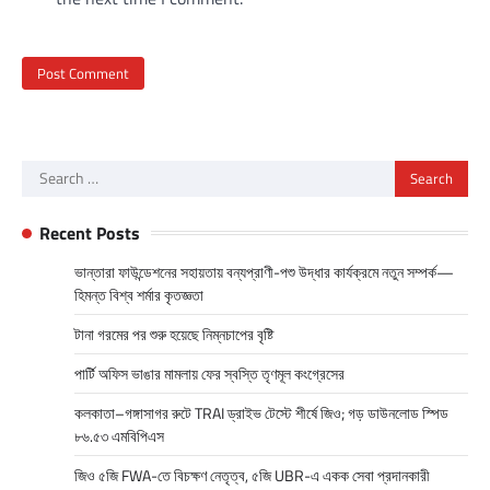
Search
for:
Recent Posts
ভান্তারা ফাউন্ডেশনের সহায়তায় বন্যপ্রাণী-পশু উদ্ধার কার্যক্রমে নতুন সম্পর্ক—
হিমন্ত বিশ্ব শর্মার কৃতজ্ঞতা
টানা গরমের পর শুরু হয়েছে নিম্নচাপের বৃষ্টি
পার্টি অফিস ভাঙার মামলায় ফের স্বস্তি তৃণমূল কংগ্রেসের
কলকাতা–গঙ্গাসাগর রুটে TRAI ড্রাইভ টেস্টে শীর্ষে জিও; গড় ডাউনলোড স্পিড
৮৬.৫৩ এমবিপিএস
জিও ৫জি FWA-তে বিচক্ষণ নেতৃত্ব, ৫জি UBR-এ একক সেবা প্রদানকারী