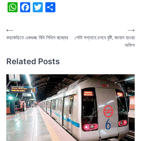
WhatsApp
Facebook
Twitter
Share
Post
⟵
⟶
কড়াকড়িতে একগুচ্ছ বিধি শিথিল রাজ্যের
গোটা সপ্তাহে চলবে বৃষ্টি, জানাল হাওয়া
navigation
অফিস
Related Posts